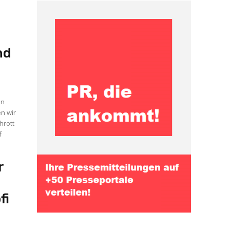
nd
n wir
hrott
f
r
fi