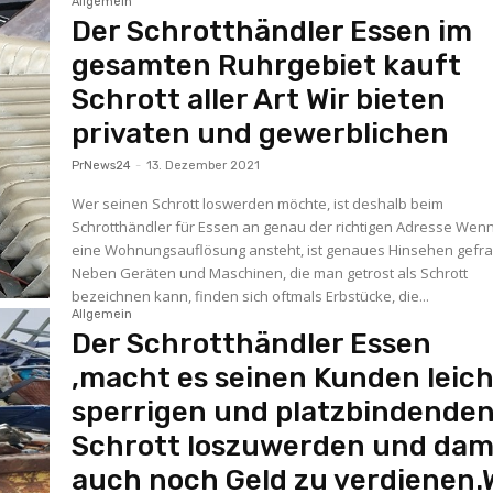
Allgemein
Der Schrotthändler Essen im
gesamten Ruhrgebiet kauft
Schrott aller Art Wir bieten
privaten und gewerblichen
PrNews24
-
13. Dezember 2021
Wer seinen Schrott loswerden möchte, ist deshalb beim
Schrotthändler für Essen an genau der richtigen Adresse Wenn
eine Wohnungsauflösung ansteht, ist genaues Hinsehen gefra
Neben Geräten und Maschinen, die man getrost als Schrott
bezeichnen kann, finden sich oftmals Erbstücke, die...
Allgemein
Der Schrotthändler Essen
,macht es seinen Kunden leich
sperrigen und platzbindende
Schrott loszuwerden und dam
auch noch Geld zu verdienen.