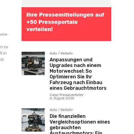
vice-
en zu
Auto / Verkehr
st
Anpassungen und
Upgrades nach einem
Motorwechsel: So
Optimieren Sie Ihr
Fahrzeug nach Einbau
eines Gebrauchtmotors
Carpr Presseverteiler
-
6. August 2026
Auto / Verkehr
Die finanziellen
Vergleichsoptionen eines
gebrauchten
Austauschmotors: Ein