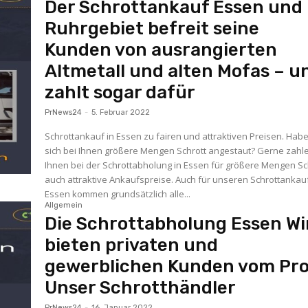
Der Schrottankauf Essen und
Ruhrgebiet befreit seine
Kunden von ausrangierten
Altmetall und alten Mofas – u
zahlt sogar dafür
PrNews24
-
5. Februar 2022
Schrottankauf in Essen zu fairen und attraktiven Preisen. Haben
sich bei Ihnen größere Mengen Schrott angestaut? Gerne zahle
Ihnen bei der Schrottabholung in Essen für größere Mengen Sc
auch attraktive Ankaufspreise. Auch für unseren Schrottankau
Essen kommen grundsätzlich alle...
Allgemein
Die Schrottabholung Essen Wi
bieten privaten und
gewerblichen Kunden vom Pro
Unser Schrotthändler
PrNews24
-
16. Januar 2022