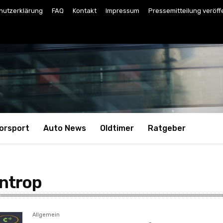
hutzerklärung
FAQ
Kontakt
Impressum
Pressemitteilung veröff
orsport
Auto News
Oldtimer
Ratgeber
introp
Allgemein