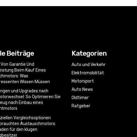
le Beiträge
Kategorien
e Von Garantie Und
Auto und Verkehr
istung Beim Kauf Eines
Elektromobilität
chmotors: Was
Motorsport
eressenten Wissen Müssen
Auto News
ngen und Upgrades nach
torwechsel: So Optimieren Sie
Oldtimer
zeug nach Einbau eines
Ratgeber
htmotors
nziellen Vergleichsoptionen
ebrauchten Austauschmotors:
faden für den klugen
gbesitzer