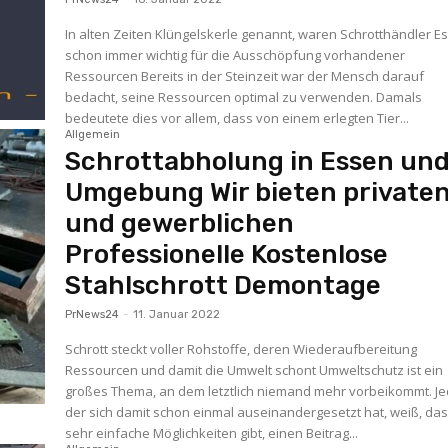
In alten Zeiten Klüngelskerle genannt, waren Schrotthändler E
schon immer wichtig für die Ausschöpfung vorhandener
Ressourcen Bereits in der Steinzeit war der Mensch darauf
bedacht, seine Ressourcen optimal zu verwenden. Damals
bedeutete dies vor allem, dass von einem erlegten Tier...
Allgemein
Schrottabholung in Essen un
Umgebung Wir bieten private
und gewerblichen
Professionelle Kostenlose
Stahlschrott Demontage
PrNews24
-
11. Januar 2022
Schrott steckt voller Rohstoffe, deren Wiederaufbereitung
Ressourcen und damit die Umwelt schont Umweltschutz ist ein
großes Thema, an dem letztlich niemand mehr vorbeikommt. Je
der sich damit schon einmal auseinandergesetzt hat, weiß, da
sehr einfache Möglichkeiten gibt, einen Beitrag...