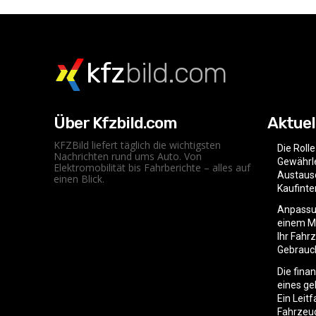
kfz
bild.com
Über Kfzbild.com
Aktuel
KFZBild liefert täglich die wichtigsten
Die Roll
Nachrichten rund ums Auto. Von
Gewährle
Elektromobilität bis Fahrberichte – alles auf
Austaus
einen Blick.
Kaufint
Anpassu
einem Mo
Ihr Fahr
Gebrauc
Die fina
eines g
Ein Leit
Fahrzeu