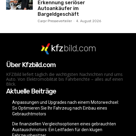
Erkennung seriöser
Autoankäufer im
Bargeldgeschäft
Carpr Presseverteiler
-
4. August 2026
kfz
bild.com
Über Kfzbild.com
KFZBild liefert täglich die wichtigsten Nachrichten rund ums
Auto. Von Elektromobilität bis Fahrberichte – alles auf einen
Blick.
Aktuelle Beiträge
Anpassungen und Upgrades nach einem Motorwechsel:
So Optimieren Sie Ihr Fahrzeug nach Einbau eines
Gebrauchtmotors
Die finanziellen Vergleichsoptionen eines gebrauchten
Austauschmotors: Ein Leitfaden für den klugen
Fahrzeugbesitzer