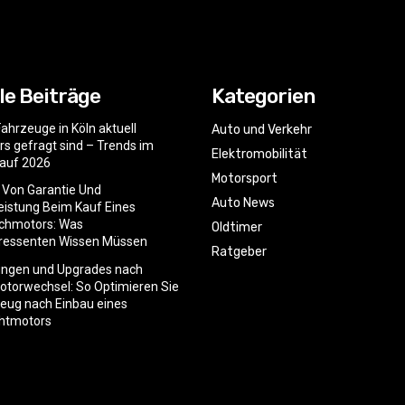
le Beiträge
Kategorien
ahrzeuge in Köln aktuell
Auto und Verkehr
s gefragt sind – Trends im
Elektromobilität
auf 2026
Motorsport
e Von Garantie Und
Auto News
istung Beim Kauf Eines
chmotors: Was
Oldtimer
eressenten Wissen Müssen
Ratgeber
ngen und Upgrades nach
torwechsel: So Optimieren Sie
zeug nach Einbau eines
htmotors