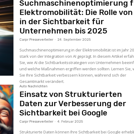
Suchmaschinenoptimierung f
Elektromobilität: Die Rolle von
in der Sichtbarkeit für
Unternehmen bis 2025
Carpr Presseverteiler
-
24. September 2025
Suchmaschinenoptimierung in der Elektromobilität ist im Jahr 2
stark von der Integration von AI geprägt. In diesem Artikel erfa
Sie, wie AI die Sichtbarkeitsstrategien von Unternehmen beeinf
und welche Maßnahmen ergriffen werden sollten. Lernen Sie, 
Sie Ihre Sichtbarkeit verbessern können, während sich der
Gesamtmarkt verändert.
Auto Nachrichten
Einsatz von Strukturierten
Daten zur Verbesserung der
Sichtbarkeit bei Google
Carpr Presseverteiler
-
4. Februar 2025
Strukturierte Daten können Ihre Sichtbarkeit bei Google erhebl