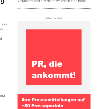
ng
Volumenmodelle erzielen weiterhin eine hohe...
- Advertisement -
r das
nd