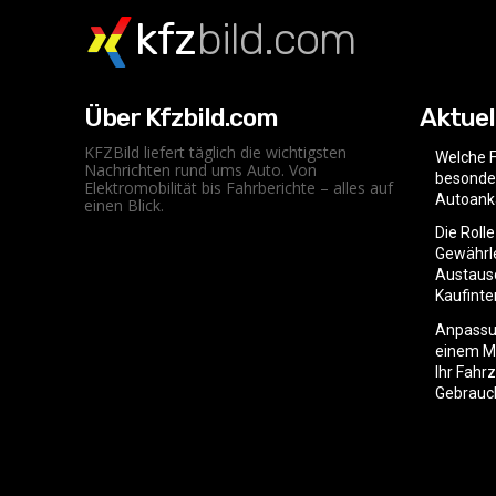
kfz
bild.com
Über Kfzbild.com
Aktuel
KFZBild liefert täglich die wichtigsten
Welche F
Nachrichten rund ums Auto. Von
besonder
Elektromobilität bis Fahrberichte – alles auf
Autoank
einen Blick.
Die Roll
Gewährle
Austaus
Kaufint
Anpassu
einem Mo
Ihr Fahr
Gebrauc