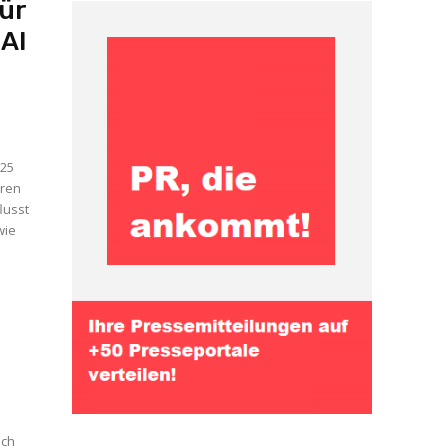
ür
 AI
025
hren
lusst
wie
ich