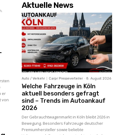
Aktuelle News
n.
-
Auto / Verkehr
Carpr Presseverteiler
-
8. August 2026
rsten
Welche Fahrzeuge in Köln
e
aktuell besonders gefragt
m er
sind – Trends im Autoankauf
t von
2026
Der Gebrauchtwagenmarkt in Köln bleibt 2026 in
Bewegung. Besonders Fahrzeuge deutscher
Premiumhersteller sowie beliebte