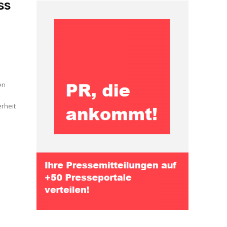
ss
en
rheit
m