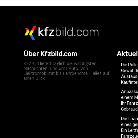
kfz
bild.com
Über Kfzbild.com
Aktuel
KFZBild liefert täglich die wichtigsten
Die Roll
Nachrichten rund ums Auto. Von
Gewährle
Elektromobilität bis Fahrberichte – alles auf
Austaus
einen Blick.
Kaufint
Anpassu
einem Mo
Ihr Fahr
Gebrauc
Die fina
eines g
Ein Leit
Fahrzeu