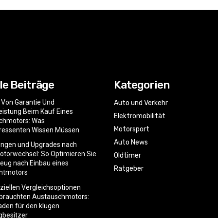
le Beiträge
Kategorien
e Von Garantie Und
Auto und Verkehr
istung Beim Kauf Eines
Elektromobilität
chmotors: Was
Motorsport
eressenten Wissen Müssen
Auto News
ngen und Upgrades nach
torwechsel: So Optimieren Sie
Oldtimer
zeug nach Einbau eines
Ratgeber
htmotors
nziellen Vergleichsoptionen
ebrauchten Austauschmotors:
faden für den klugen
gbesitzer