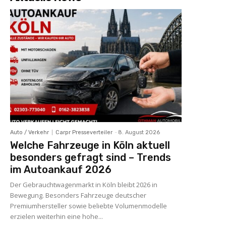
Auto / Verkehr
Carpr Presseverteiler
-
8. August 2026
Welche Fahrzeuge in Köln aktuell
besonders gefragt sind – Trends
im Autoankauf 2026
Der Gebrauchtwagenmarkt in Köln bleibt 2026 in
Bewegung. Besonders Fahrzeuge deutscher
Premiumhersteller sowie beliebte Volumenmodelle
erzielen weiterhin eine hohe...