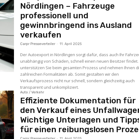
Nördlingen – Fahrzeuge
professionell und
gewinnbringend ins Ausland
verkaufen
Carpr Presseverteiler
-
11. April 2025
Der Autoexport in Nördlingen sorgt dafür, dass auch Ihr Fahrze
unabhängig von Schäden, schnell einen neuen Besitzer findet.
unterstützen Sie beim gesamten Prozess und nehmen Ihnen d
zahlreichen Formalitäten ab. Somit gestalten wir den
Verkaufsprozess nicht nur schnell, sondern gleichzeitig auch
transparent und unkompliziert.
Auto / Verkehr
Effiziente Dokumentation für
den Verkauf eines Unfallwage
Wichtige Unterlagen und Tipp
für einen reibungslosen Proze
Carpr Presseverteiler
-
11. April 2025