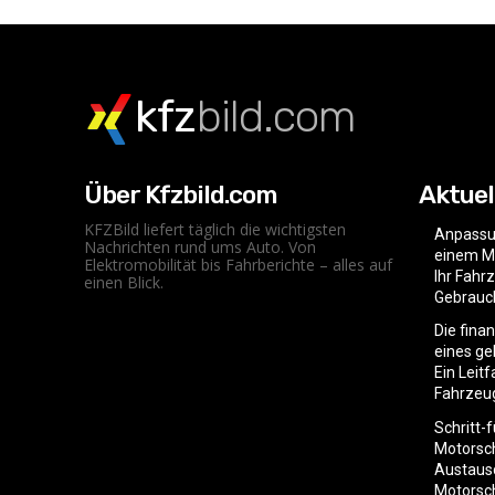
kfz
bild.com
Über Kfzbild.com
Aktuel
KFZBild liefert täglich die wichtigsten
Anpassu
Nachrichten rund ums Auto. Von
einem Mo
Elektromobilität bis Fahrberichte – alles auf
Ihr Fahr
einen Blick.
Gebrauc
Die fina
eines g
Ein Leit
Fahrzeu
Schritt-
Motorsc
Austaus
Motorsc