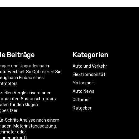
le Beiträge
Kategorien
ngen und Upgrades nach
Auto und Verkehr
torwechsel: So Optimieren Sie
Elektromobilität
zeug nach Einbau eines
Motorsport
htmotors
Auto News
nziellen Vergleichsoptionen
ebrauchten Austauschmotors:
Oldtimer
faden für den klugen
Ratgeber
gbesitzer
für-Schritt-Analyse nach einem
haden: Motorinstandsetzung,
chmotor oder
hadenankauf?