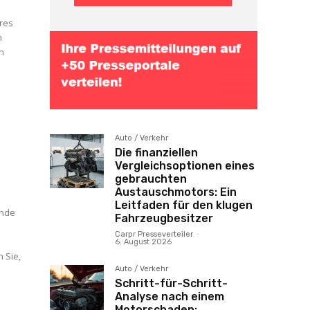
hres
n
en
Auto / Verkehr
Die finanziellen
Vergleichsoptionen eines
gebrauchten
Austauschmotors: Ein
Leitfaden für den klugen
ende
Fahrzeugbesitzer
Carpr Presseverteiler
-
6. August 2026
 Sie,
Auto / Verkehr
Schritt-für-Schritt-
Analyse nach einem
Motorschaden: