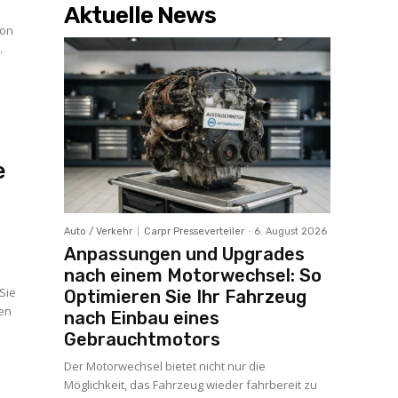
Aktuelle News
von
.
e
Auto / Verkehr
Carpr Presseverteiler
-
6. August 2026
Anpassungen und Upgrades
nach einem Motorwechsel: So
s
 Sie
Optimieren Sie Ihr Fahrzeug
hen
nach Einbau eines
Gebrauchtmotors
Der Motorwechsel bietet nicht nur die
Möglichkeit, das Fahrzeug wieder fahrbereit zu