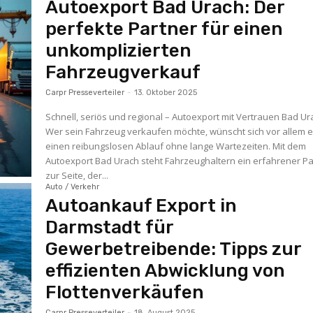
Autoexport Bad Urach: Der
perfekte Partner für einen
unkomplizierten
Fahrzeugverkauf
Carpr Presseverteiler
-
13. Oktober 2025
Schnell, seriös und regional – Autoexport mit Vertrauen Bad Ur
Wer sein Fahrzeug verkaufen möchte, wünscht sich vor allem e
einen reibungslosen Ablauf ohne lange Wartezeiten. Mit dem
Autoexport Bad Urach steht Fahrzeughaltern ein erfahrener Pa
zur Seite, der...
Auto / Verkehr
Autoankauf Export in
Darmstadt für
Gewerbetreibende: Tipps zur
effizienten Abwicklung von
Flottenverkäufen
Carpr Presseverteiler
-
18. August 2025