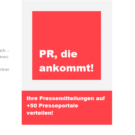
ach. –
ines:
rtner