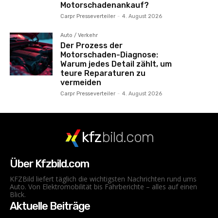
Motorschadenankauf?
Carpr Presseverteiler
-
4. August 2026
Auto / Verkehr
Der Prozess der
Motorschaden-Diagnose:
Warum jedes Detail zählt, um
teure Reparaturen zu
vermeiden
Carpr Presseverteiler
-
4. August 2026
kfz
bild.com
Über Kfzbild.com
KFZBild liefert täglich die wichtigsten Nachrichten rund ums
Auto. Von Elektromobilität bis Fahrberichte – alles auf einen
Blick.
Aktuelle Beiträge