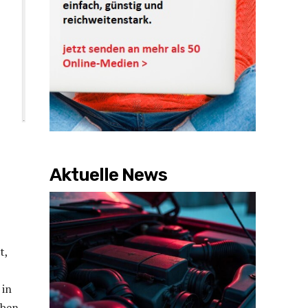
Aktuelle News
t,
 in
aben