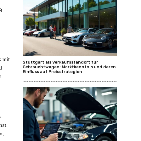
e
z mit
Stuttgart als Verkaufsstandort für
d
Gebrauchtwagen: Marktkenntnis und deren
Einfluss auf Preisstrategien
m
s
nst
n,