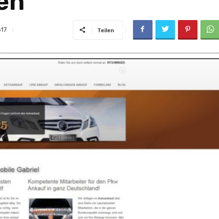
en
17
Teilen