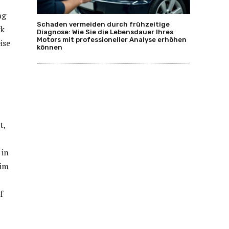
ng
Schaden vermeiden durch frühzeitige
rk
Diagnose: Wie Sie die Lebensdauer Ihres
Motors mit professioneller Analyse erhöhen
ise
können
t,
 in
eim
f