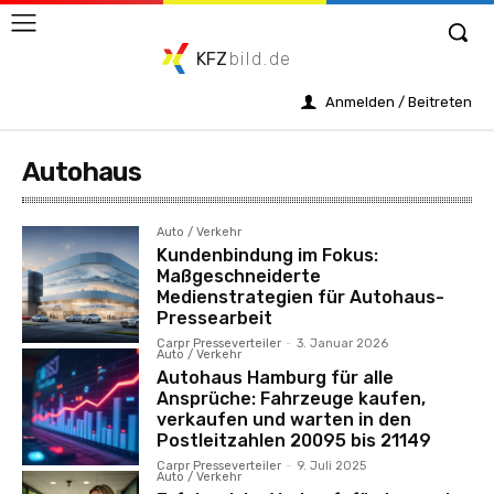
KFZ
bild.de
Anmelden / Beitreten
Autohaus
Auto / Verkehr
Kundenbindung im Fokus:
Maßgeschneiderte
Medienstrategien für Autohaus-
Pressearbeit
Carpr Presseverteiler
-
3. Januar 2026
Auto / Verkehr
Autohaus Hamburg für alle
Ansprüche: Fahrzeuge kaufen,
verkaufen und warten in den
Postleitzahlen 20095 bis 21149
Carpr Presseverteiler
-
9. Juli 2025
Auto / Verkehr