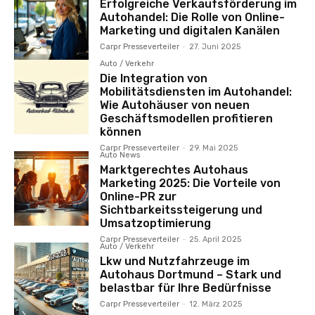
Erfolgreiche Verkaufsförderung im
Autohandel: Die Rolle von Online-
Marketing und digitalen Kanälen
Carpr Presseverteiler
-
27. Juni 2025
Auto / Verkehr
Die Integration von
Mobilitätsdiensten im Autohandel:
Wie Autohäuser von neuen
Geschäftsmodellen profitieren
können
Carpr Presseverteiler
-
29. Mai 2025
Auto News
Marktgerechtes Autohaus
Marketing 2025: Die Vorteile von
Online-PR zur
Sichtbarkeitssteigerung und
Umsatzoptimierung
Carpr Presseverteiler
-
25. April 2025
Auto / Verkehr
Lkw und Nutzfahrzeuge im
Autohaus Dortmund – Stark und
belastbar für Ihre Bedürfnisse
Carpr Presseverteiler
-
12. März 2025