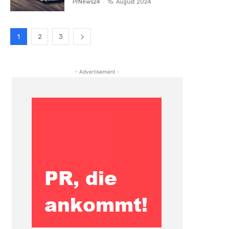
PrNews24
-
15. August 2024
1
2
3
- Advertisement -