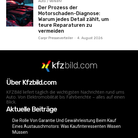
Auto / Verkehr
Der Prozess der
Motorschaden-Diagnose:
Warum jedes Detail zählt, um
teure Reparaturen zu
vermeiden
Carpr Presseverteiler
-
4. August 2026
kfz
bild.com
Über Kfzbild.com
KFZBild liefert täglich die wichtigsten Nachrichten rund ums
Auto. Von Elektromobilität bis Fahrberichte – alles auf einen
Blick.
Aktuelle Beiträge
Die Rolle Von Garantie Und Gewährleistung Beim Kauf
Eines Austauschmotors: Was Kaufinteressenten Wissen
Müssen