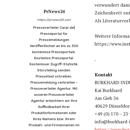
verwundert damit
PrNews24
Zeichenbrett ent
Als Literaturvor
https://prnews24.com
Presseverteiler Carpr.de|
Presseportal für
Weitere Informa
Pressemeldungen
https://www.ins
Veröffentlichen an bis zu 300
kostenlose Presseportale.
Kostenlos Presseportal.
.
Kostenloser Zugriff-Statistik.
Storytelling senden.
Kontakt
Pressetext schreiben.
BURKHARD IND
Pressemeldung verbreiten -
Presseverteiler Agentur: Mit
Kai Burkhard
unseren Presseverteiler
Am Gieb 36
Agentur erleichtern wir Ihre
40629 Düsseldor
Auffindbarkeit Ihrer
+49 (0) 170 – 23
Produktinformationen oder
Ihres Namens bzw. Ihrem
info@burkhard-i
Produkt- und Firmennamen im
https://www.bur