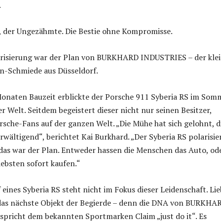
.
, der Ungezähmte. Die Bestie ohne Kompromisse.
arisierung war der Plan von BURKHARD INDUSTRIES – der kle
gn-Schmiede aus Düsseldorf.
onaten Bauzeit erblickte der Porsche 911 Syberia RS im Som
r Welt. Seitdem begeistert dieser nicht nur seinen Besitzer,
sche-Fans auf der ganzen Welt. „Die Mühe hat sich gelohnt, d
rwältigend“, berichtet Kai Burkhard. „Der Syberia RS polarisie
das war der Plan. Entweder hassen die Menschen das Auto, od
ebsten sofort kaufen.“
 eines Syberia RS steht nicht im Fokus dieser Leidenschaft. Li
das nächste Objekt der Begierde – denn die DNA von BURKHA
pricht dem bekannten Sportmarken Claim „just do it“. Es