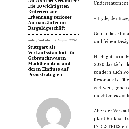
Auto sofort verkaufen:
Understatement
Die 10 wichtigsten
Kriterien zur
Erkennung seriöser
– Hyde, der Böse
Autoankäufer im
Bargeldgeschäft
Genau diese Pol
und feinen Desi
Auto / Verkehr
3. August 2026
Stuttgart als
Verkaufsstandort für
Nach gut neun M
Gebrauchtwagen:
Marktkenntnis und
2020 das Licht de
deren Einfluss auf
sondern auch Por
Preisstrategien
Resonanz ist übe
weltweit, genau 
möchten es am li
Aber der Verkauf
plant Burkhard 
INDUSTRIES ents