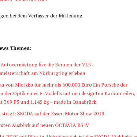
iegen bei dem Verfasser der Mitteilung.
ews
Themen:
 Autovermietung live die Rennen der VLN
meisterschaft am Nürburgring erleben
 von Mletzko für mehr als 600.000 Euro Ein Porsche der
in der Optik eines F-Modells mit neu designten Karbonteilen,
t 369 PS und 1.145 kg – made in Osnabrück
 steigt: SKODA auf der Essen Motor Show 2019
rsten Ausblick auf neuen OCTAVIA RS iV
 RS iV mit Plug-in-Hybridantrieb ist das SKODA Highlight a