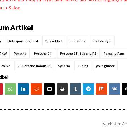
uto-Salon
m Artikel
n
AutosportBurkhard
Düsseldorf
Industries
Kfz Lifestyle
PKW
Porsche
Porsche 911
Porsche 911 Syberia RS
Porsche Fans
Rallye
RS Porsche Bandit RS
Syberia
Tuning
youngtimer
ikel
Nächster Ar