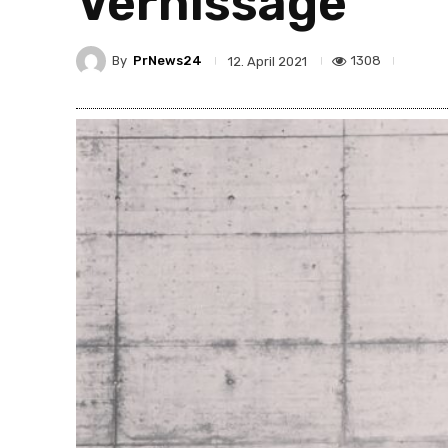
Vernissage
By
PrNews24
1308
12. April 2021