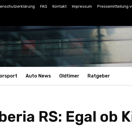
enschutzerklärung
FAQ
Kontakt
Impressum
Pressemitteilung v
orsport
Auto News
Oldtimer
Ratgeber
beria RS: Egal ob 