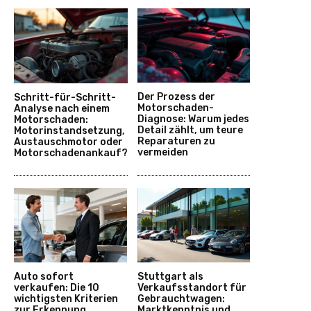
Der Prozess der
Schritt-für-Schritt-
Motorschaden-
Analyse nach einem
Diagnose: Warum jedes
Motorschaden:
Detail zählt, um teure
Motorinstandsetzung,
Reparaturen zu
Austauschmotor oder
vermeiden
Motorschadenankauf?
Auto sofort
Stuttgart als
verkaufen: Die 10
Verkaufsstandort für
wichtigsten Kriterien
Gebrauchtwagen:
zur Erkennung
Marktkenntnis und