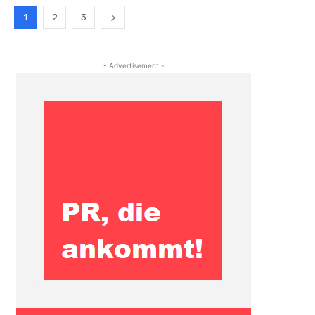
1
2
3
- Advertisement -