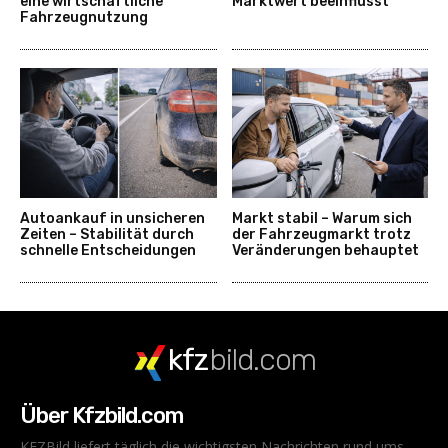
eine wirtschaftliche
Marktwert beeinflusst
Fahrzeugnutzung
Autoankauf in unsicheren
Markt stabil – Warum sich
Zeiten – Stabilität durch
der Fahrzeugmarkt trotz
schnelle Entscheidungen
Veränderungen behauptet
kfz
bild.com
Über Kfzbild.com
KFZBild liefert täglich die wichtigsten Nachrichten rund ums