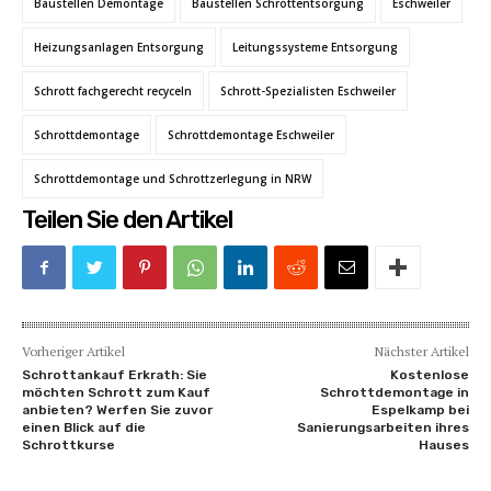
Baustellen Demontage
Baustellen Schrottentsorgung
Eschweiler
Heizungsanlagen Entsorgung
Leitungssysteme Entsorgung
Schrott fachgerecht recyceln
Schrott-Spezialisten Eschweiler
Schrottdemontage
Schrottdemontage Eschweiler
Schrottdemontage und Schrottzerlegung in NRW
Teilen Sie den Artikel
Vorheriger Artikel
Nächster Artikel
Schrottankauf Erkrath: Sie
Kostenlose
möchten Schrott zum Kauf
Schrottdemontage in
anbieten? Werfen Sie zuvor
Espelkamp bei
einen Blick auf die
Sanierungsarbeiten ihres
Schrottkurse
Hauses