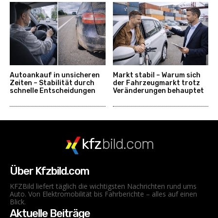
Autoankauf in unsicheren
Markt stabil – Warum sich
Zeiten – Stabilität durch
der Fahrzeugmarkt trotz
schnelle Entscheidungen
Veränderungen behauptet
kfz
bild.com
Über Kfzbild.com
KFZBild liefert täglich die wichtigsten Nachrichten rund ums
Auto. Von Elektromobilität bis Fahrberichte – alles auf einen
Blick.
Aktuelle Beiträge