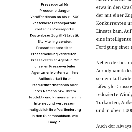
Presseportal für
etwa in den Cra
Pressemeldungen
der mit einer Zu
Veröffentlichen an bis zu 300
Konkurrenten um 
kostenlose Presseportale.
Kostenlos Presseportal.
Einsatz kam. Au
Kostenloser Zugriff-Statistik.
eine intelligent
Storytelling senden.
Fertigung einer 
Pressetext schreiben.
Pressemeldung verbreiten -
Presseverteiler Agentur: Mit
Neben der besond
unseren Presseverteiler
Aerodynamik des
Agentur erleichtern wir Ihre
seinem Luftwide
Auffindbarkeit Ihrer
Produktinformationen oder
Lifestyle-Crosso
Ihres Namens bzw. Ihrem
reduzierte Windg
Produkt- und Firmennamen im
Türkanten, Auße
Internet und verbessern
und in über 1.00
maßgeblich Ihre Positionierung
in den Suchmaschinen, wie
Google.
Auch der Aiways