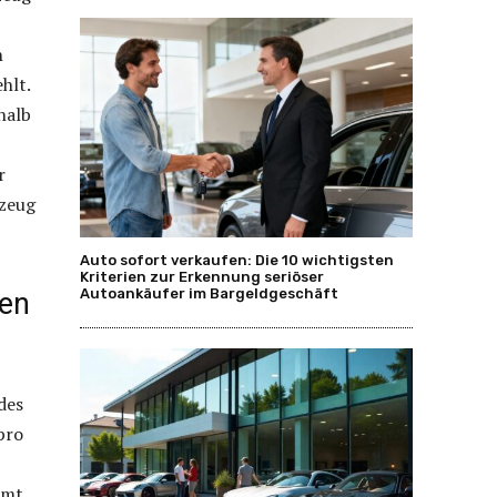
n
hlt.
halb
r
rzeug
Auto sofort verkaufen: Die 10 wichtigsten
Kriterien zur Erkennung seriöser
Autoankäufer im Bargeldgeschäft
hen
des
pro
mmt