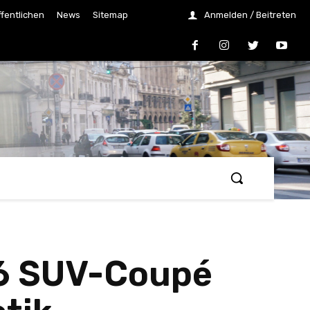
ffentlichen
News
Sitemap
Anmelden / Beitreten
U6 SUV-Coupé