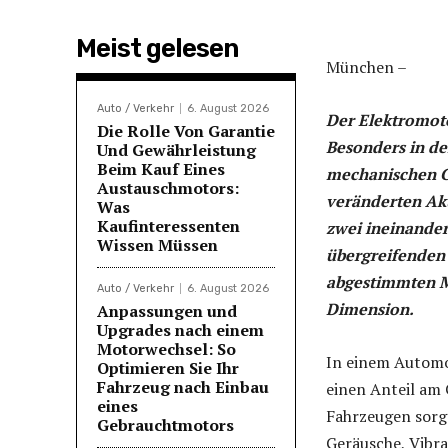
Meist gelesen
München –
Auto / Verkehr
6. August 2026
Der Elektromoto
Die Rolle Von Garantie
Besonders in de
Und Gewährleistung
Beim Kauf Eines
mechanischen G
Austauschmotors:
veränderten Aku
Was
Kaufinteressenten
zwei ineinande
Wissen Müssen
übergreifenden 
abgestimmten M
Auto / Verkehr
6. August 2026
Dimension.
Anpassungen und
Upgrades nach einem
Motorwechsel: So
In einem Automob
Optimieren Sie Ihr
Fahrzeug nach Einbau
einen Anteil am 
eines
Fahrzeugen sorg
Gebrauchtmotors
Geräusche, Vibra