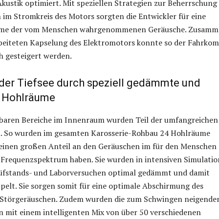
kustik optimiert. Mit speziellen Strategien zur Beherrschung
 im Stromkreis des Motors sorgten die Entwickler für eine
hme der vom Menschen wahrgenommenen Geräusche. Zusamm
rbeiteten Kapselung des Elektromotors konnte so der Fahrkom
h gesteigert werden.
 der Tiefsee durch speziell gedämmte und
e Hohlräume
tbaren Bereiche im Innenraum wurden Teil der umfangreichen
. So wurden im gesamten Karosserie-Rohbau 24 Hohlräume
ie einen großen Anteil an den Geräuschen im für den Menschen
requenzspektrum haben. Sie wurden in intensiven Simulati
üfstands- und Laborversuchen optimal gedämmt und damit
pelt. Sie sorgen somit für eine optimale Abschirmung des
Störgeräuschen. Zudem wurden die zum Schwingen neigende
n mit einem intelligenten Mix von über 50 verschiedenen