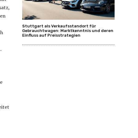
atz,
ten
Stuttgart als Verkaufsstandort für
Gebrauchtwagen: Marktkenntnis und deren
ch
Einfluss auf Preisstrategien
.
te
itet