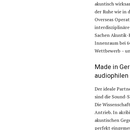
akustisch wirksa
der Ruhe wie in d
Overseas Operati
interdisziplinä
Sachen Akustik-K
Innenraum bei 6
Wettbewerb – und
Made in Ger
audiophilen
Der ideale Part
sind die Sound-
Die Wissenschaft
Antrieb. In akri
akustischen Gege
perfekt eingeme