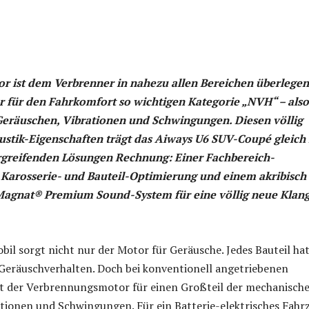
r ist dem Verbrenner in nahezu allen Bereichen überlegen
r für den Fahrkomfort so wichtigen Kategorie „NVH“ – also
eräuschen, Vibrationen und Schwingungen. Diesen völlig
stik-Eigenschaften trägt das Aiways U6 SUV-Coupé gleich
rgreifenden Lösungen Rechnung: Einer Fachbereich-
Karosserie- und Bauteil-Optimierung und einem akribisch
agnat® Premium Sound-System für eine völlig neue Klan
il sorgt nicht nur der Motor für Geräusche. Jedes Bauteil ha
Geräuschverhalten. Doch bei konventionell angetriebenen
t der Verbrennungsmotor für einen Großteil der mechanisch
tionen und Schwingungen. Für ein Batterie-elektrisches Fahr