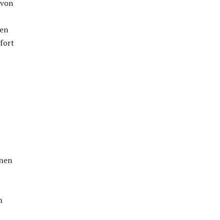
 von
en
fort
onen
n