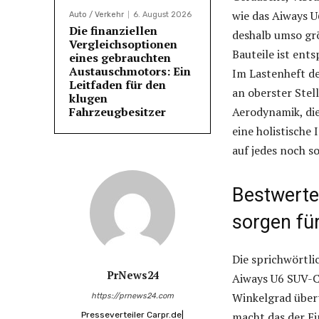
wie das Aiways 
Auto / Verkehr
6. August 2026
Die finanziellen
deshalb umso gr
Vergleichsoptionen
Bauteile ist en
eines gebrauchten
Austauschmotors: Ein
Im Lastenheft de
Leitfaden für den
an oberster Stel
klugen
Fahrzeugbesitzer
Aerodynamik, die
eine holistisch
auf jedes noch so
Bestwerte
sorgen für
Die sprichwörtli
PrNews24
Aiways U6 SUV-C
Winkelgrad übert
https://prnews24.com
macht das der E
Presseverteiler Carpr.de|