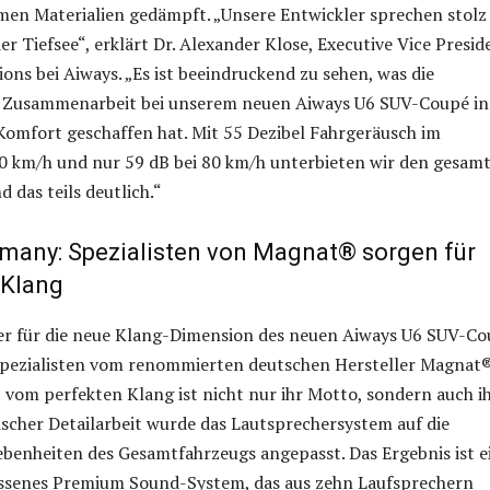
men Materialien gedämpft. „Unsere Entwickler sprechen stolz
er Tiefsee“, erklärt Dr. Alexander Klose, Executive Vice Presid
ons bei Aiways. „Es ist beeindruckend zu sehen, was die
re Zusammenarbeit bei unserem neuen Aiways U6 SUV-Coupé in
omfort geschaffen hat. Mit 55 Dezibel Fahrgeräusch im
0 km/h und nur 59 dB bei 80 km/h unterbieten wir den gesam
 das teils deutlich.“
many: Spezialisten von Magnat® sorgen für
 Klang
ner für die neue Klang-Dimension des neuen Aiways U6 SUV-C
Spezialisten vom renommierten deutschen Hersteller Magnat®
 vom perfekten Klang ist nicht nur ihr Motto, sondern auch i
bischer Detailarbeit wurde das Lautsprechersystem auf die
benheiten des Gesamtfahrzeugs angepasst. Das Ergebnis ist e
ssenes Premium Sound-System, das aus zehn Laufsprechern