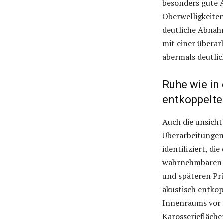
besonders gute A
Oberwelligkeiten
deutliche Abna
mit einer übera
abermals deutlic
Ruhe wie in
entkoppelt
Auch die unsich
Überarbeitungen
identifiziert, d
wahrnehmbaren F
und späteren Pr
akustisch entkop
Innenraums vor 
Karosseriefläche