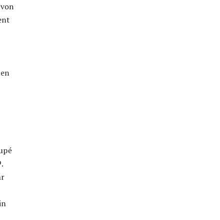
 von
ent
ten
oupé
.
hr
in