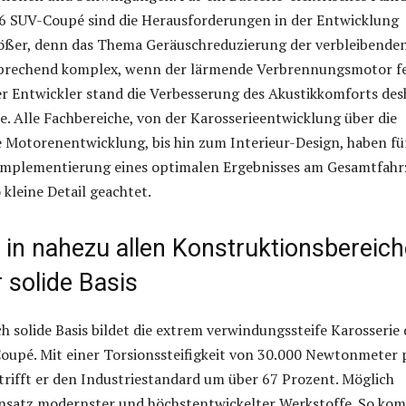
U6 SUV-Coupé sind die Herausforderungen in der Entwicklung
ößer, denn das Thema Geräuschreduzierung der verbleibende
tsprechend komplex, wenn der lärmende Verbrennungsmotor fe
r Entwickler stand die Verbesserung des Akustikkomforts des
le. Alle Fachbereiche, von der Karosserieentwicklung über die
 Motorenentwicklung, bis hin zum Interieur-Design, haben fü
e Implementierung eines optimalen Ergebnisses am Gesamtfah
 kleine Detail geachtet.
 in nahezu allen Konstruktionsbereic
 solide Basis
ch solide Basis bildet die extrem verwindungssteife Karosserie 
oupé. Mit einer Torsionssteifigkeit von 30.000 Newtonmeter 
rifft er den Industriestandard um über 67 Prozent. Möglich
insatz modernster und höchstentwickelter Werkstoffe. So ko