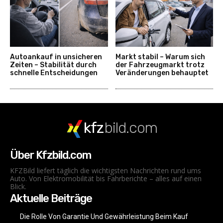
Autoankauf in unsicheren
Markt stabil – Warum sich
Zeiten – Stabilität durch
der Fahrzeugmarkt trotz
schnelle Entscheidungen
Veränderungen behauptet
kfz
bild.com
Über Kfzbild.com
KFZBild liefert täglich die wichtigsten Nachrichten rund ums
Auto. Von Elektromobilität bis Fahrberichte – alles auf einen
Blick.
Aktuelle Beiträge
Die Rolle Von Garantie Und Gewährleistung Beim Kauf