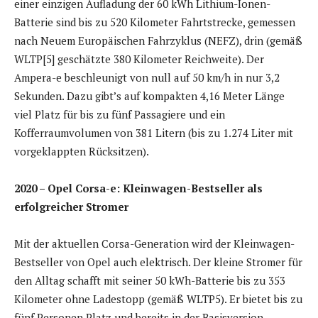
einer einzigen Aufladung der 60 kWh Lithium-Ionen-
Batterie sind bis zu 520 Kilometer Fahrtstrecke, gemessen
nach Neuem Europäischen Fahrzyklus (NEFZ), drin (gemäß
WLTP[5] geschätzte 380 Kilometer Reichweite). Der
Ampera-e beschleunigt von null auf 50 km/h in nur 3,2
Sekunden. Dazu gibt’s auf kompakten 4,16 Meter Länge
viel Platz für bis zu fünf Passagiere und ein
Kofferraumvolumen von 381 Litern (bis zu 1.274 Liter mit
vorgeklappten Rücksitzen).
2020 – Opel Corsa-e: Kleinwagen-Bestseller als
erfolgreicher Stromer
Mit der aktuellen Corsa-Generation wird der Kleinwagen-
Bestseller von Opel auch elektrisch. Der kleine Stromer für
den Alltag schafft mit seiner 50 kWh-Batterie bis zu 353
Kilometer ohne Ladestopp (gemäß WLTP5). Er bietet bis zu
fünf Personen Platz und bereits in der Basisversion