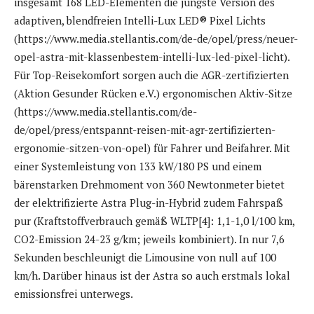
insgesamt 168 LED-Elementen die jüngste Version des
adaptiven, blendfreien Intelli-Lux LED® Pixel Lichts
(https://www.media.stellantis.com/de-de/opel/press/neuer-
opel-astra-mit-klassenbestem-intelli-lux-led-pixel-licht).
Für Top-Reisekomfort sorgen auch die AGR-zertifizierten
(Aktion Gesunder Rücken e.V.) ergonomischen Aktiv-Sitze
(https://www.media.stellantis.com/de-
de/opel/press/entspannt-reisen-mit-agr-zertifizierten-
ergonomie-sitzen-von-opel) für Fahrer und Beifahrer. Mit
einer Systemleistung von 133 kW/180 PS und einem
bärenstarken Drehmoment von 360 Newtonmeter bietet
der elektrifizierte Astra Plug-in-Hybrid zudem Fahrspaß
pur (Kraftstoffverbrauch gemäß WLTP[4]: 1,1-1,0 l/100 km,
CO2-Emission 24-23 g/km; jeweils kombiniert). In nur 7,6
Sekunden beschleunigt die Limousine von null auf 100
km/h. Darüber hinaus ist der Astra so auch erstmals lokal
emissionsfrei unterwegs.