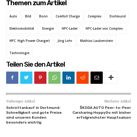
Themen zum Artikel
Auto
Bild
Bonn
Comfort Charge
Compleo
Dortmund
Elektromobilität
Energie
HPC-Lader
HPC-Lader von Compleo
HPC: High Power Charger)
Jörg Lohr
Mathias Laubenstein
Technologie
Teilen Sie den Artikel
Vorheriger Artikel
Nächster Artikel
Schrottankauf in Dortmund:
ŠKODA AUTO Peer-to-Peer
Schnelligkeit und gute Preise
Carsharing HoppyGo mit bisher
sind unseren Kunden
erfolgreichster Hauptsaison
besonders wichtig