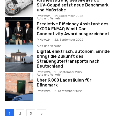
Antriebsstrang des Aiways U6
SUV-Coupé setzt neue Benchmark
und Maßstäbe
PrNews24
-
29. September 2022
Auto und Verkehr
Predictive Efficiency Assistant des
ŠKODA ENYAQ iV mit Car
Connectivity Award ausgezeichnet
PrNews24
-
22. September 2022
Auto und Verkehr
Digital, elektrisch, autonom: Einride
bringt die Zukunft des
Straßengütertransports nach
Deutschland
PrNews24
-
15. September 2022
Auto und Verkehr
Über 9.000 Ladesäulen für
Dänemark
PrNews24
-
8. September 2022
1
2
3