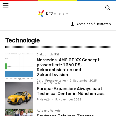
KFZ
bild.de
Anmelden / Beitreten
Technologie
Elektromobilität
Mercedes-AMG GT XX Concept
präsentiert: 1 360 PS,
Rekordabsichten und
Zukunftsvision
Carpr Presseverteiler
-
2. September 2025
Auto und Verkehr
Europa-Expansion: Aiways baut
Technical Center in München aus
PrNews24
-
17. November 2022
Auto und Verkehr