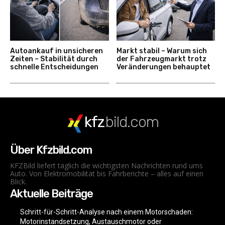
Autoankauf in unsicheren
Markt stabil – Warum sich
Zeiten – Stabilität durch
der Fahrzeugmarkt trotz
schnelle Entscheidungen
Veränderungen behauptet
kfz
bild.com
Über Kfzbild.com
KFZBild liefert täglich die wichtigsten Nachrichten rund ums
Auto. Von Elektromobilität bis Fahrberichte – alles auf einen
Blick.
Aktuelle Beiträge
Schritt-für-Schritt-Analyse nach einem Motorschaden:
Motorinstandsetzung, Austauschmotor oder