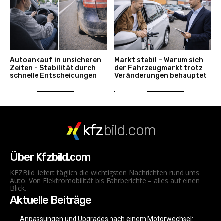
Autoankauf in unsicheren
Markt stabil – Warum sich
Zeiten – Stabilität durch
der Fahrzeugmarkt trotz
schnelle Entscheidungen
Veränderungen behauptet
kfz
bild.com
Über Kfzbild.com
KFZBild liefert täglich die wichtigsten Nachrichten rund ums
Auto. Von Elektromobilität bis Fahrberichte – alles auf einen
Blick.
Aktuelle Beiträge
Anpassungen und Upgrades nach einem Motorwechsel: