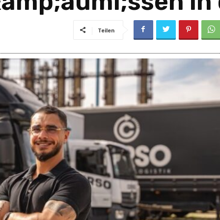
mp;auml;ssen in d
Teilen