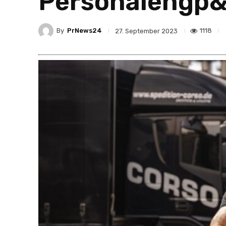
Personalengp&a
By
PrNews24
1118
27. September 2023