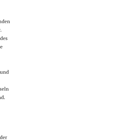
unden
.
ndes
se
 und
seln
nd.
 der