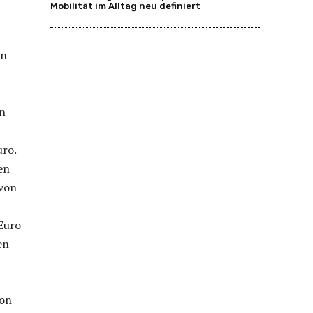
Mobilität im Alltag neu definiert
en
en
uro.
en
 von
 Euro
en
von