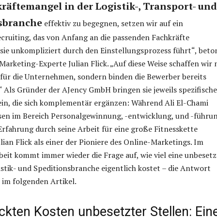
räftemangel in der Logistik-, Transport- und
sbranche
effektiv zu begegnen, setzen wir auf ein
Recruiting, das von Anfang an die passenden Fachkräfte
d sie unkompliziert durch den Einstellungsprozess führt“, beto
arketing-Experte Julian Flick. „Auf diese Weise schaffen wir 
 für die Unternehmen, sondern binden die Bewerber bereits
e.“ Als Gründer der AJency GmbH bringen sie jeweils spezifische
ein, die sich komplementär ergänzen: Während Ali El-Chami
ssen im Bereich Personalgewinnung, -entwicklung, und -führu
Erfahrung durch seine Arbeit für eine große Fitnesskette
ulian Flick als einer der Pioniere des Online-Marketings. Im
eit kommt immer wieder die Frage auf, wie viel eine unbesetz
gistik- und Speditionsbranche eigentlich kostet – die Antwort
e im folgenden Artikel.
ckten Kosten unbesetzter Stellen: Ein