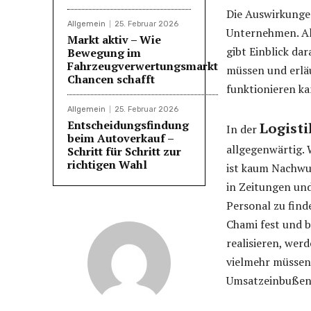
Die Auswirkungen
Allgemein
25. Februar 2026
Unternehmen. Al
Markt aktiv – Wie
gibt Einblick dar
Bewegung im
Fahrzeugverwertungsmarkt
müssen und erläu
Chancen schafft
funktionieren ka
Allgemein
25. Februar 2026
Entscheidungsfindung
Logisti
In der
beim Autoverkauf –
allgegenwärtig. 
Schritt für Schritt zur
richtigen Wahl
ist kaum Nachwuc
in Zeitungen un
Personal zu find
Chami fest und 
realisieren, wer
vielmehr müssen
Umsatzeinbußen