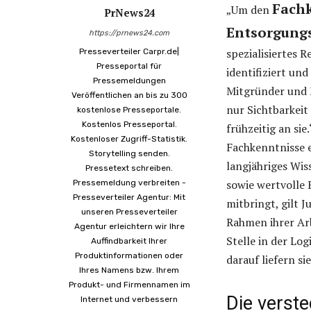
Fachk
„Um den
PrNews24
Entsorgung
https://prnews24.com
spezialisiertes 
Presseverteiler Carpr.de|
Presseportal für
identifiziert un
Pressemeldungen
Mitgründer und M
Veröffentlichen an bis zu 300
nur Sichtbarkeit
kostenlose Presseportale.
Kostenlos Presseportal.
frühzeitig an si
Kostenloser Zugriff-Statistik.
Fachkenntnisse 
Storytelling senden.
langjähriges Wi
Pressetext schreiben.
sowie wertvolle 
Pressemeldung verbreiten -
Presseverteiler Agentur: Mit
mitbringt, gilt J
unseren Presseverteiler
Rahmen ihrer Arb
Agentur erleichtern wir Ihre
Stelle in der Lo
Auffindbarkeit Ihrer
Produktinformationen oder
darauf liefern si
Ihres Namens bzw. Ihrem
Produkt- und Firmennamen im
Die verste
Internet und verbessern