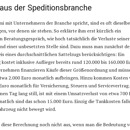
 aus der Speditionsbranche
i mit Unternehmern der Branche spricht, sind es oft dieselb
n, vor denen sie stehen. So erklärte ihm erst kürzlich ein
m Beratungsgespräch, wie hoch tatsächlich die Verluste seiner
nd einer unbesetzten Stelle sind. Dazu muss man zunächst d
s eines durchschnittlichen Sattelzugs berücksichtigen: Ein
 kostet inklusive Auflieger bereits rund 120.000 bis 160.000 E
ernehmen finanzieren Käufe dieser Größenordnung und müss
 etwa 2.000 Euro monatlich aufbringen. Hinzu kommen Kosten
uro monatlich für Versicherung, Steuern und Servicevertrag.
nen Tag lang still, ist mit einem Umsatzverlust von etwa 700
atlich sind das schon 15.000 Euro. Einzig die Tankkosten fall
ahrzeug nicht bewegt wird.
t diese Berechnung noch nicht aus, wenn man die Bedeutung 