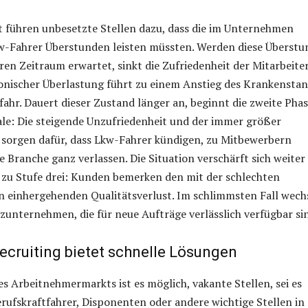
t führen unbesetzte Stellen dazu, dass die im Unternehmen
-Fahrer Überstunden leisten müssten. Werden diese Überst
ren Zeitraum erwartet, sinkt die Zufriedenheit der Mitarbeiter
onischer Überlastung führt zu einem Anstieg des Krankensta
fahr. Dauert dieser Zustand länger an, beginnt die zweite Pha
le: Die steigende Unzufriedenheit und der immer größer
 sorgen dafür, dass Lkw-Fahrer kündigen, zu Mitbewerbern
e Branche ganz verlassen. Die Situation verschärft sich weiter
h zu Stufe drei: Kunden bemerken den mit der schlechten
n einhergehenden Qualitätsverlust. Im schlimmsten Fall wech
zunternehmen, die für neue Aufträge verlässlich verfügbar si
cruiting bietet schnelle Lösungen
es Arbeitnehmermarkts ist es möglich, vakante Stellen, sei es
erufskraftfahrer, Disponenten oder andere wichtige Stellen in