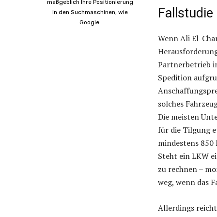
maßgeblich Ihre Positionierung
Fallstudie
in den Suchmaschinen, wie
Google.
Wenn Ali El-Cham
Herausforderunge
Partnerbetrieb i
Spedition aufgru
Anschaffungsprei
solches Fahrzeug
Die meisten Unt
für die Tilgung
mindestens 850 E
Steht ein LKW ei
zu rechnen – mon
weg, wenn das F
Allerdings reich