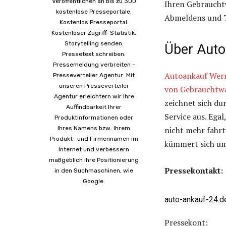
Veröffentlichen an bis zu 300
Ihren Gebraucht
kostenlose Presseportale.
Abmeldens und T
Kostenlos Presseportal.
Kostenloser Zugriff-Statistik.
Storytelling senden.
Über Auto
Pressetext schreiben.
Pressemeldung verbreiten -
Autoankauf Werm
Presseverteiler Agentur: Mit
unseren Presseverteiler
von Gebrauchtw
Agentur erleichtern wir Ihre
zeichnet sich du
Auffindbarkeit Ihrer
Service aus. Ega
Produktinformationen oder
Ihres Namens bzw. Ihrem
nicht mehr fahrt
Produkt- und Firmennamen im
kümmert sich um
Internet und verbessern
maßgeblich Ihre Positionierung
Pressekontakt:
in den Suchmaschinen, wie
Google.
auto-ankauf-24.d
Pressekont: