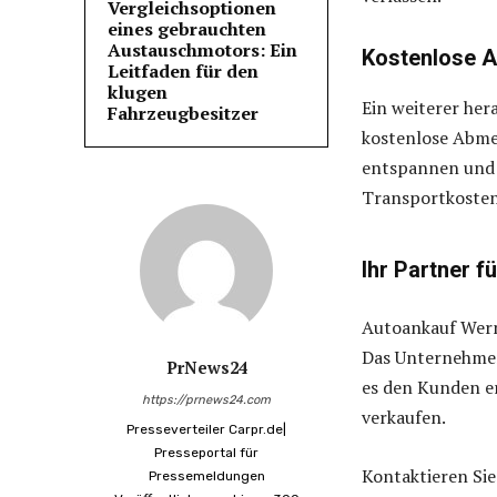
Vergleichsoptionen
eines gebrauchten
Austauschmotors: Ein
Kostenlose 
Leitfaden für den
klugen
Ein weiterer her
Fahrzeugbesitzer
kostenlose Abme
entspannen und 
Transportkosten
Ihr Partner f
Autoankauf Werme
Das Unternehmen
PrNews24
es den Kunden e
https://prnews24.com
verkaufen.
Presseverteiler Carpr.de|
Presseportal für
Kontaktieren Si
Pressemeldungen