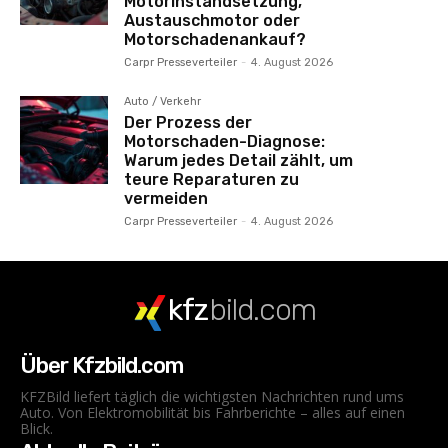
Motorinstandsetzung,
Austauschmotor oder
Motorschadenankauf?
Carpr Presseverteiler
-
4. August 2026
Auto / Verkehr
Der Prozess der
Motorschaden-Diagnose:
Warum jedes Detail zählt, um
teure Reparaturen zu
vermeiden
Carpr Presseverteiler
-
4. August 2026
kfz
bild.com
Über Kfzbild.com
KFZBild liefert täglich die wichtigsten Nachrichten rund ums
Auto. Von Elektromobilität bis Fahrberichte – alles auf einen
Blick.