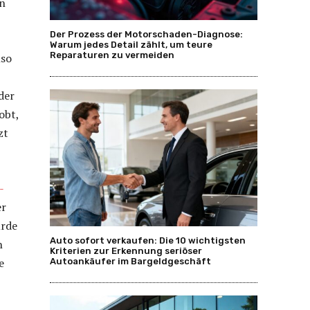
on
Der Prozess der Motorschaden-Diagnose:
Warum jedes Detail zählt, um teure
Reparaturen zu vermeiden
nso
der
obt,
zt
-
er
urde
Auto sofort verkaufen: Die 10 wichtigsten
n
Kriterien zur Erkennung seriöser
e
Autoankäufer im Bargeldgeschäft