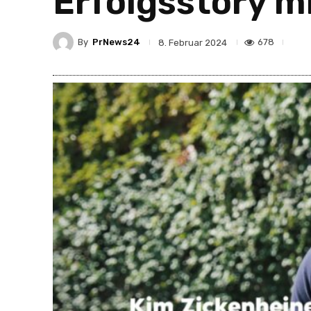
Erfolgsstory m
By
PrNews24
678
8. Februar 2024