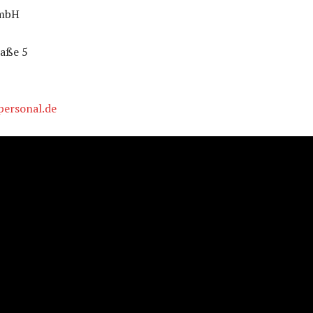
GmbH
aße 5
personal.de