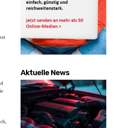
rst
Aktuelle News
nd
ie
ich,