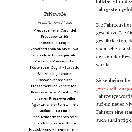
hilfsbereit und 
Fahrgästen gefüh
PrNews24
https://prnews24.com
Die Fahrzeugflot
Presseverteiler Carpr.de|
geschätzt. Die S
Presseportal für
gewährleisten, d
Pressemeldungen
spanischen Busfa
Veröffentlichen an bis zu 300
kostenlose Presseportale.
der von der Bewe
Kostenlos Presseportal.
wurde.
Kostenloser Zugriff-Statistik.
Storytelling senden.
Zickenheiner bet
Pressetext schreiben.
Pressemeldung verbreiten -
personaltranspo
Presseverteiler Agentur: Mit
Fahrzeuge wurde
unseren Presseverteiler
auf ein neues Ni
Agentur erleichtern wir Ihre
Auffindbarkeit Ihrer
Fahrern eine st
Produktinformationen oder
auch zukünftig 
Ihres Namens bzw. Ihrem
Produkt- und Firmennamen im