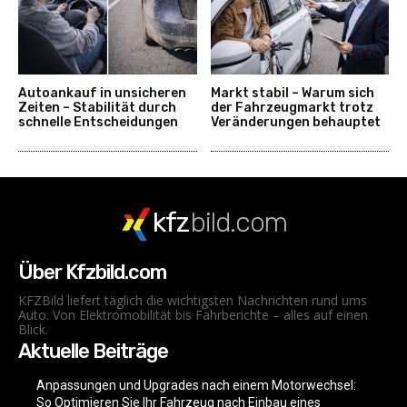
Autoankauf in unsicheren
Markt stabil – Warum sich
Zeiten – Stabilität durch
der Fahrzeugmarkt trotz
schnelle Entscheidungen
Veränderungen behauptet
kfz
bild.com
Über Kfzbild.com
KFZBild liefert täglich die wichtigsten Nachrichten rund ums
Auto. Von Elektromobilität bis Fahrberichte – alles auf einen
Blick.
Aktuelle Beiträge
Anpassungen und Upgrades nach einem Motorwechsel:
So Optimieren Sie Ihr Fahrzeug nach Einbau eines