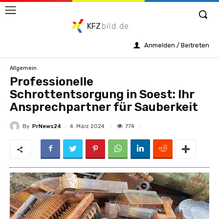
KFZ
bild.de
Anmelden / Beitreten
Allgemein
Professionelle
Schrottentsorgung in Soest: Ihr
Ansprechpartner für Sauberkeit
By
PrNews24
774
4. März 2024