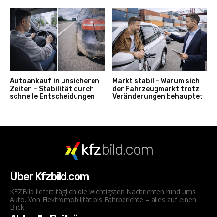
Autoankauf in unsicheren
Markt stabil – Warum sich
Zeiten – Stabilität durch
der Fahrzeugmarkt trotz
schnelle Entscheidungen
Veränderungen behauptet
kfz
bild.com
Über Kfzbild.com
KFZBild liefert täglich die wichtigsten Nachrichten rund ums
Auto. Von Elektromobilität bis Fahrberichte – alles auf einen
Blick.