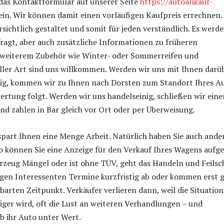
das Kontaktformular auf unserer Seite
https://autoankauf-
ein. Wir können damit einen vorläufigen Kaufpreis errechnen.
rsichtlich gestaltet und somit für jeden verständlich. Es werd
ragt, aber auch zusätzliche Informationen zu früheren
 weiterem Zubehör wie Winter- oder Sommerreifen und
ller Art sind uns willkommen. Werden wir uns mit Ihnen darü
nig, kommen wir zu Ihnen nach Dorsten zum Standort Ihres Au
ertung folgt. Werden wir uns handelseinig, schließen wir eine
nd zahlen in Bar gleich vor Ort oder per Überweisung.
spart Ihnen eine Menge Arbeit. Natürlich haben Sie auch ande
o können Sie eine Anzeige für den Verkauf Ihres Wagens aufge
rzeug Mängel oder ist ohne TÜV, geht das Handeln und Feils
agen Interessenten Termine kurzfristig ab oder kommen erst 
barten Zeitpunkt. Verkäufer verlieren dann, weil die Situation
ger wird, oft die Lust an weiteren Verhandlungen – und
b ihr Auto unter Wert.