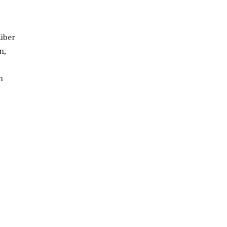
über
n,
n