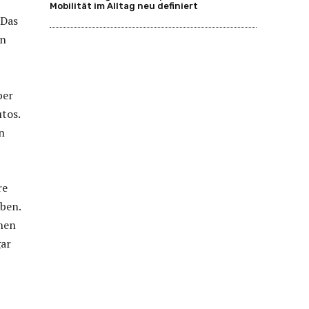
Mobilität im Alltag neu definiert
 Das
en
ber
tos.
n
re
ben.
chen
gar