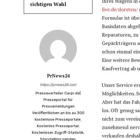
Ihres Wagens in 
richtigen Wahl
live.de/dorsten/
Formular ist übe
Basisdaten abgef
Reparaturen, zu
Gepäckträgern a
schon einmal ei
Eine weitere Bew
Kaufvertrag ab u
PrNews24
Unser Service er
https://prnews24.com
Möglichkeiten. S
Presseverteiler Carpr.de|
Presseportal für
Aber hat das Fah
Pressemeldungen
los. Oft genug s
Veröffentlichen an bis zu 300
nicht zum verein
kostenlose Presseportale.
Kostenlos Presseportal.
zunehmend nervi
Kostenloser Zugriff-Statistik.
verkaufen deshal
Storytelling senden.