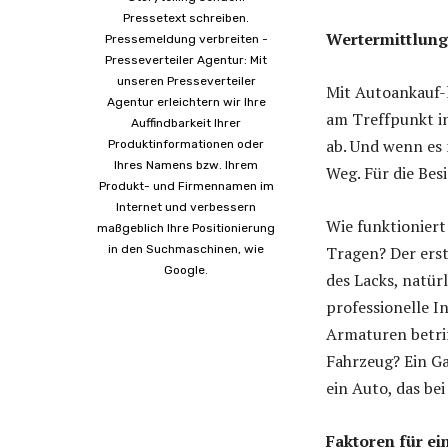
Pressetext schreiben.
Wertermittlung
Pressemeldung verbreiten -
Presseverteiler Agentur: Mit
unseren Presseverteiler
Mit Autoankauf-l
Agentur erleichtern wir Ihre
am Treffpunkt in
Auffindbarkeit Ihrer
ab. Und wenn es
Produktinformationen oder
Ihres Namens bzw. Ihrem
Weg. Für die Bes
Produkt- und Firmennamen im
Internet und verbessern
Wie funktionier
maßgeblich Ihre Positionierung
in den Suchmaschinen, wie
Tragen? Der ers
Google.
des Lacks, natür
professionelle I
Armaturen betrif
Fahrzeug? Ein Ga
ein Auto, das be
Faktoren für ei