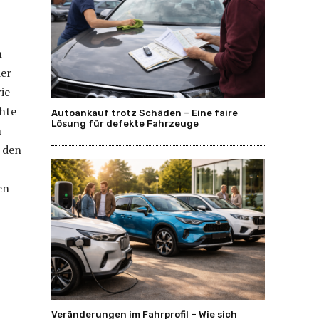
n
der
ie
chte
Autoankauf trotz Schäden – Eine faire
Lösung für defekte Fahrzeuge
m
f den
en
Veränderungen im Fahrprofil – Wie sich