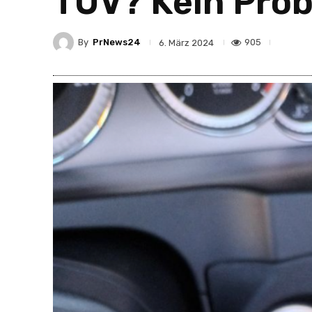
TÜV? Kein Prob
By
PrNews24
905
6. März 2024