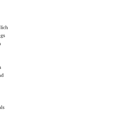
lich
ugs
n
m
nd
ls