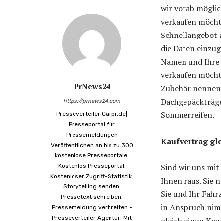
wir vorab möglic
verkaufen möchte
Schnellangebot a
die Daten einzug
Namen und Ihre 
verkaufen möchte
PrNews24
Zubehör nennen,
Dachgepäckträger
https://prnews24.com
Sommerreifen.
Presseverteiler Carpr.de|
Presseportal für
Pressemeldungen
Kaufvertrag gl
Veröffentlichen an bis zu 300
kostenlose Presseportale.
Sind wir uns mit
Kostenlos Presseportal.
Kostenloser Zugriff-Statistik.
Ihnen raus. Sie
Storytelling senden.
Sie und Ihr Fahr
Pressetext schreiben.
in Anspruch nimm
Pressemeldung verbreiten -
Presseverteiler Agentur: Mit
gleich einen Kauf