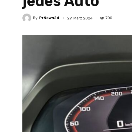
jedes Auto“
By
PrNews24
700
29. März 2024