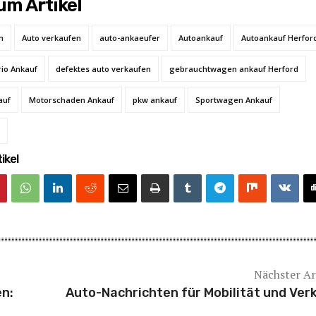
m Artikel
n
Auto verkaufen
auto-ankaeufer
Autoankauf
Autoankauf Herfor
io Ankauf
defektes auto verkaufen
gebrauchtwagen ankauf Herford
auf
Motorschaden Ankauf
pkw ankauf
Sportwagen Ankauf
ikel
Nächster Ar
n:
Auto-Nachrichten für Mobilität und Ver