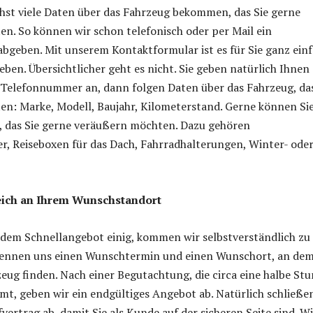
hst viele Daten über das Fahrzeug bekommen, das Sie gerne
n. So können wir schon telefonisch oder per Mail ein
bgeben. Mit unserem Kontaktformular ist es für Sie ganz einf
eben. Übersichtlicher geht es nicht. Sie geben natürlich Ihnen
Telefonnummer an, dann folgen Daten über das Fahrzeug, das
n: Marke, Modell, Baujahr, Kilometerstand. Gerne können Si
 das Sie gerne veräußern möchten. Dazu gehören
, Reiseboxen für das Dach, Fahrradhalterungen, Winter- ode
eich an Ihrem Wunschstandort
 dem Schnellangebot einig, kommen wir selbstverständlich zu
 nennen uns einen Wunschtermin und einen Wunschort, an dem
zeug finden. Nach einer Begutachtung, die circa eine halbe St
t, geben wir ein endgültiges Angebot ab. Natürlich schließe
vertrag ab, damit Sie als Kunde auf der sicheren Seite sind. Wi