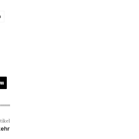
d
tikel
kehr