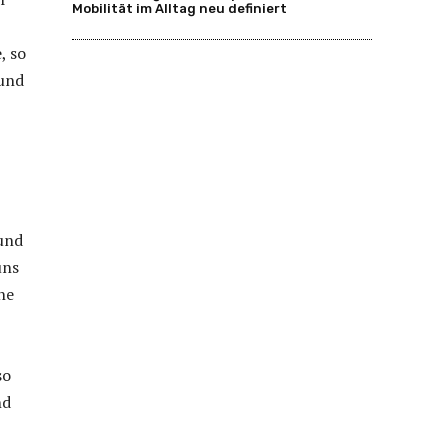
Mobilität im Alltag neu definiert
, so
 und
und
uns
ne
so
nd