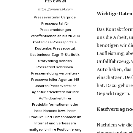
PrNews24
https://prnews24.com
Wichtige Daten
Presseverteiler Carpr.de|
Presseportal für
Das Kontaktformu
Pressemeldungen
Veröffentlichen an bis zu 300
uns die Arbeit, 
kostenlose Presseportale.
benötigen wir d
Kostenlos Presseportal.
Laufleistung, a
Kostenloser Zugriff-Statistik.
Unfallfahrzeug. 
Storytelling senden.
Pressetext schreiben.
Auto haben, das 
Pressemeldung verbreiten -
einschätzen. Des
Presseverteiler Agentur: Mit
hat. Dazu gehör
unseren Presseverteiler
Agentur erleichtern wir Ihre
Gepäckträgern.
Auffindbarkeit Ihrer
Produktinformationen oder
Kaufvertrag no
Ihres Namens bzw. Ihrem
Produkt- und Firmennamen im
Internet und verbessern
Nachdem wir die
maßgeblich Ihre Positionierung
einverstanden s