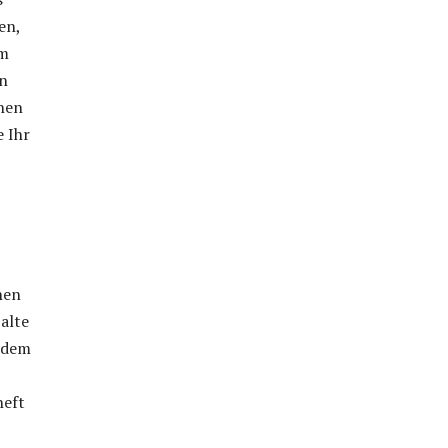
en,
em
on
ehen
e Ihr
nen
alte
s dem
heft