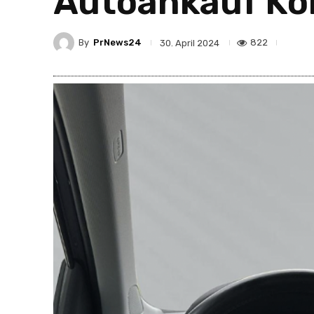
Autoankauf Köl
By
PrNews24
822
30. April 2024