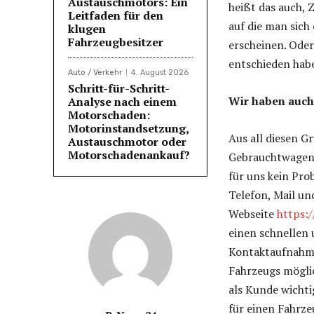
Austauschmotors: Ein
heißt das auch, 
Leitfaden für den
auf die man sich
klugen
Fahrzeugbesitzer
erscheinen. Oder
entschieden hab
Auto / Verkehr
4. August 2026
Schritt-für-Schritt-
Wir haben auch
Analyse nach einem
Motorschaden:
Motorinstandsetzung,
Aus all diesen G
Austauschmotor oder
Motorschadenankauf?
Gebrauchtwagens 
für uns kein Pro
Telefon, Mail un
Webseite
https:/
einen schnellen 
Kontaktaufnahme 
Fahrzeugs möglic
als Kunde wichtig
für einen Fahrz