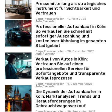
Pressemitteilung als strategisches
Instrument für Sichtbarkeit und
Vertrauen
Carpr Presseverteiler
-
19. März 2026
Auto / Verkehr
Professioneller Autoankauf in Köln:
So verkaufen Sie schnell mit
sofortiger Auszahlung und
kostenloser Abholung im gesamten
Stadtgebiet
Carpr Presseverteiler
-
28. Dezember 2025
Auto / Verkehr
Verkauf von Autos in Köln:
Vertrauen Sie auf einen
professionellen Service für
Sofortangebote und transparente
Verkaufsprozesse
Carpr Presseverteiler
-
4. Dezember 2025
Auto / Verkehr
Die Dynamik der Autoankäufer in
Köln: Marktanalysen, Trends und
Herausforderungen im
Gebrauchtwagenverkauf
Carpr Presseverteiler
-
28. September 2025