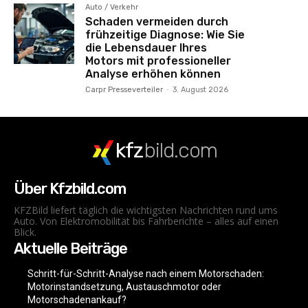
Auto / Verkehr
Schaden vermeiden durch
frühzeitige Diagnose: Wie Sie
die Lebensdauer Ihres
Motors mit professioneller
Analyse erhöhen können
Carpr Presseverteiler
-
3. August 2026
kfz
bild.com
Über Kfzbild.com
KFZBild liefert täglich die wichtigsten Nachrichten rund ums
Auto. Von Elektromobilität bis Fahrberichte – alles auf einen
Blick.
Aktuelle Beiträge
Schritt-für-Schritt-Analyse nach einem Motorschaden:
Motorinstandsetzung, Austauschmotor oder
Motorschadenankauf?