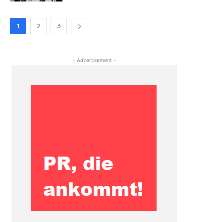
1
2
3
- Advertisement -