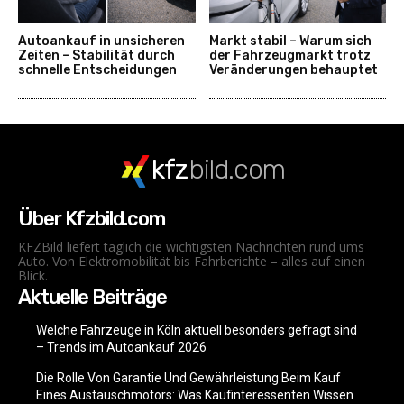
Autoankauf in unsicheren
Markt stabil – Warum sich
Zeiten – Stabilität durch
der Fahrzeugmarkt trotz
schnelle Entscheidungen
Veränderungen behauptet
kfz
bild.com
Über Kfzbild.com
KFZBild liefert täglich die wichtigsten Nachrichten rund ums
Auto. Von Elektromobilität bis Fahrberichte – alles auf einen
Blick.
Aktuelle Beiträge
Welche Fahrzeuge in Köln aktuell besonders gefragt sind
– Trends im Autoankauf 2026
Die Rolle Von Garantie Und Gewährleistung Beim Kauf
Eines Austauschmotors: Was Kaufinteressenten Wissen