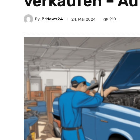
verkaufen – Au
By
PrNews24
910
24. Mai 2024