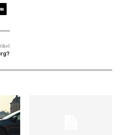
tikel
urg?