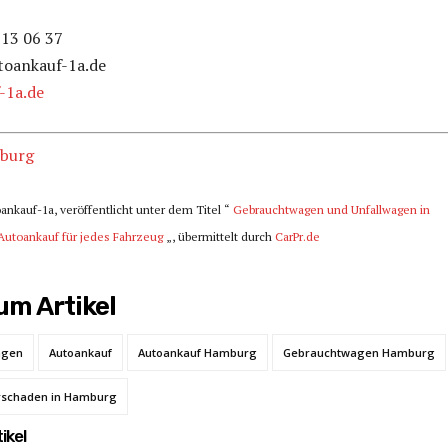
813 06 37
toankauf-1a.de
-1a.de
burg
oankauf-1a, veröffentlicht unter dem Titel “
Gebrauchtwagen und Unfallwagen in
Autoankauf für jedes Fahrzeug
„, übermittelt durch
CarPr.de
m Artikel
agen
Autoankauf
Autoankauf Hamburg
Gebrauchtwagen Hamburg
rschaden in Hamburg
ikel