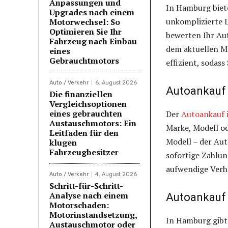
Anpassungen und
In Hamburg biet
Upgrades nach einem
unkomplizierte L
Motorwechsel: So
Optimieren Sie Ihr
bewerten Ihr Aut
Fahrzeug nach Einbau
dem aktuellen Ma
eines
Gebrauchtmotors
effizient, sodas
Auto / Verkehr
6. August 2026
Autoankauf
Die finanziellen
Vergleichsoptionen
eines gebrauchten
Der
Autoankauf 
Austauschmotors: Ein
Marke, Modell o
Leitfaden für den
Modell – der Aut
klugen
Fahrzeugbesitzer
sofortige Zahlun
aufwendige Ver
Auto / Verkehr
4. August 2026
Schritt-für-Schritt-
Analyse nach einem
Autoankauf
Motorschaden:
Motorinstandsetzung,
In Hamburg gibt e
Austauschmotor oder