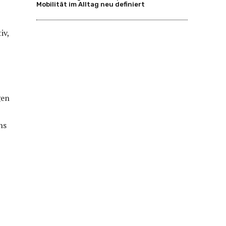
Mobilität im Alltag neu definiert
iv,
gen
ns