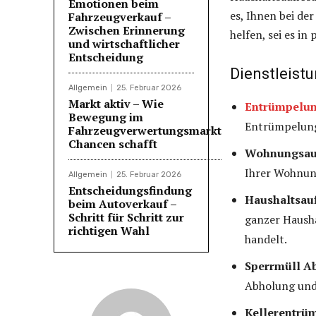
Emotionen beim
es, Ihnen bei de
Fahrzeugverkauf –
Zwischen Erinnerung
helfen, sei es i
und wirtschaftlicher
Entscheidung
Dienstleistu
Allgemein
25. Februar 2026
Markt aktiv – Wie
Entrümpelun
Bewegung im
Entrümpelung
Fahrzeugverwertungsmarkt
Chancen schafft
Wohnungsauf
Ihrer Wohnung
Allgemein
25. Februar 2026
Entscheidungsfindung
Haushaltsau
beim Autoverkauf –
Schritt für Schritt zur
ganzer Hausha
richtigen Wahl
handelt.
Sperrmüll A
Abholung und
Kellerentrü