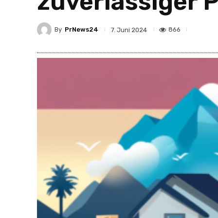
zuverlässiger 
By
PrNews24
866
7. Juni 2024