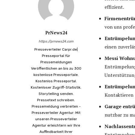
effizient.
Firmenentrü
von uns profe
PrNews24
Entrümpelun
https://prnews24.com
einen zuverlä
Presseverteiler Carpr.de|
Presseportal für
Messi Wohnu
Pressemeldungen
Entrümpelung
Veröffentlichen an bis zu 300
Unterstützun
kostenlose Presseportale.
Kostenlos Presseportal.
Entrümpelun
Kostenloser Zugriff-Statistik.
Storytelling senden.
Kontaktieren 
Pressetext schreiben.
Garage entr
Pressemeldung verbreiten -
Presseverteiler Agentur: Mit
nutzbar zu ma
unseren Presseverteiler
Nachlassent
Agentur erleichtern wir Ihre
Auffindbarkeit Ihrer
Entrümpelung