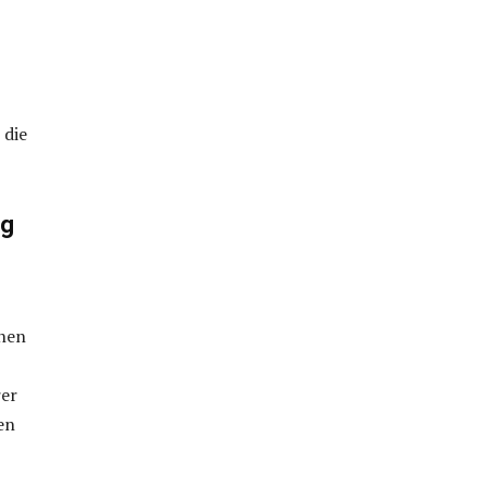
 die
ng
hnen
rer
en