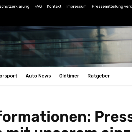
schutzerklärung
FAQ
Kontakt
Impressum
Pressemitteilung verö
orsport
Auto News
Oldtimer
Ratgeber
nformationen: Pres