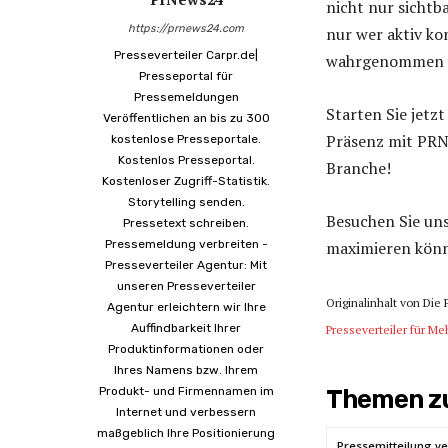
nicht nur sichtb
https://prnews24.com
nur wer aktiv ko
Presseverteiler Carpr.de|
wahrgenommen 
Presseportal für
Pressemeldungen
Starten Sie jetz
Veröffentlichen an bis zu 300
Präsenz mit PRNe
kostenlose Presseportale.
Kostenlos Presseportal.
Branche!
Kostenloser Zugriff-Statistik.
Storytelling senden.
Besuchen Sie un
Pressetext schreiben.
Pressemeldung verbreiten -
maximieren kön
Presseverteiler Agentur: Mit
unseren Presseverteiler
Originalinhalt von Die 
Agentur erleichtern wir Ihre
Auffindbarkeit Ihrer
Presseverteiler für Me
Produktinformationen oder
Ihres Namens bzw. Ihrem
Produkt- und Firmennamen im
Themen zu
Internet und verbessern
maßgeblich Ihre Positionierung
Pressemitteilung ve