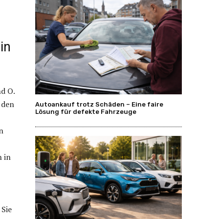
in
d O.
 den
Autoankauf trotz Schäden – Eine faire
Lösung für defekte Fahrzeuge
n
n in
 Sie