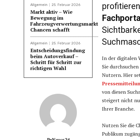
profitier
Allgemein
25. Februar 2026
Markt aktiv – Wie
Fachporta
Bewegung im
Fahrzeugverwertungsmarkt
Sichtbarke
Chancen schafft
Suchmasch
Allgemein
25. Februar 2026
Entscheidungsfindung
beim Autoverkauf –
In der digitalen
Schritt für Schritt zur
Sie durchsuchen
richtigen Wahl
Nutzern. Hier se
Pressemitteil
von diesen Such
steigert nicht n
Ihrer Branche.
Nutzen Sie die C
Publikum zugängl
PrNews24