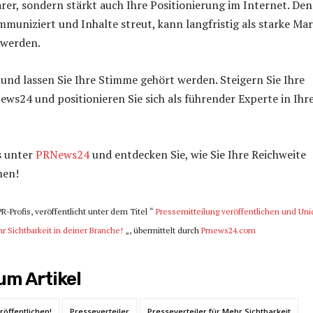
arer, sondern stärkt auch Ihre Positionierung im Internet. De
mmuniziert und Inhalte streut, kann langfristig als starke Ma
werden.
t und lassen Sie Ihre Stimme gehört werden. Steigern Sie Ihre
ws24 und positionieren Sie sich als führender Experte in Ihr
s unter
PRNews24
und entdecken Sie, wie Sie Ihre Reichweite
nen!
PR-Profis, veröffentlicht unter dem Titel “
Pressemitteilung veröffentlichen und Un
hr Sichtbarkeit in deiner Branche!
„, übermittelt durch
Prnews24.com
m Artikel
röffentlichen!
Presseverteiler
Presseverteiler für Mehr Sichtbarkeit