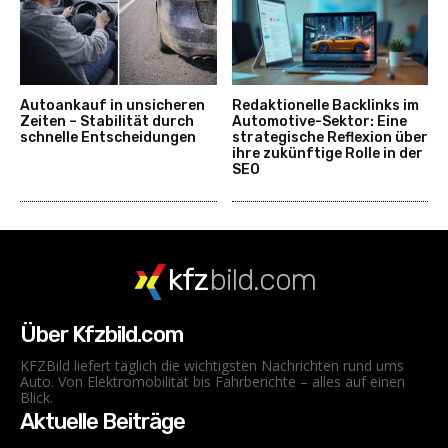
Autoankauf in unsicheren
Redaktionelle Backlinks im
Zeiten – Stabilität durch
Automotive-Sektor: Eine
schnelle Entscheidungen
strategische Reflexion über
ihre zukünftige Rolle in der
SEO
kfz
bild.com
Über Kfzbild.com
KFZBild liefert täglich die wichtigsten Nachrichten rund ums
Auto. Von Elektromobilität bis Fahrberichte – alles auf einen
Blick.
Aktuelle Beiträge