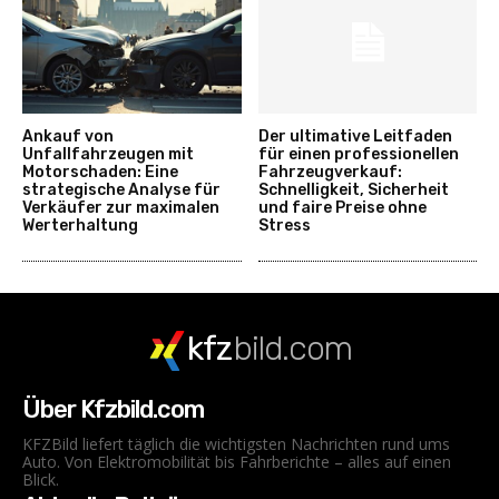
Ankauf von
Der ultimative Leitfaden
Unfallfahrzeugen mit
für einen professionellen
Motorschaden: Eine
Fahrzeugverkauf:
strategische Analyse für
Schnelligkeit, Sicherheit
Verkäufer zur maximalen
und faire Preise ohne
Werterhaltung
Stress
kfz
bild.com
Über Kfzbild.com
KFZBild liefert täglich die wichtigsten Nachrichten rund ums
Auto. Von Elektromobilität bis Fahrberichte – alles auf einen
Blick.