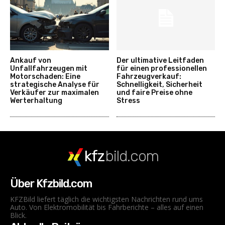
Ankauf von
Der ultimative Leitfaden
Unfallfahrzeugen mit
für einen professionellen
Motorschaden: Eine
Fahrzeugverkauf:
strategische Analyse für
Schnelligkeit, Sicherheit
Verkäufer zur maximalen
und faire Preise ohne
Werterhaltung
Stress
kfz
bild.com
Über Kfzbild.com
KFZBild liefert täglich die wichtigsten Nachrichten rund ums
Auto. Von Elektromobilität bis Fahrberichte – alles auf einen
Blick.