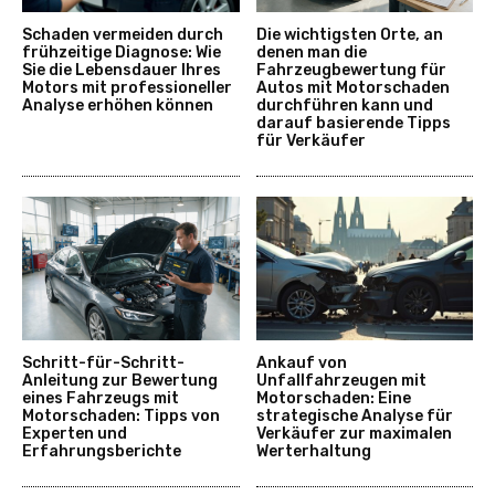
Schaden vermeiden durch
Die wichtigsten Orte, an
frühzeitige Diagnose: Wie
denen man die
Sie die Lebensdauer Ihres
Fahrzeugbewertung für
Motors mit professioneller
Autos mit Motorschaden
Analyse erhöhen können
durchführen kann und
darauf basierende Tipps
für Verkäufer
Schritt-für-Schritt-
Ankauf von
Anleitung zur Bewertung
Unfallfahrzeugen mit
eines Fahrzeugs mit
Motorschaden: Eine
Motorschaden: Tipps von
strategische Analyse für
Experten und
Verkäufer zur maximalen
Erfahrungsberichte
Werterhaltung