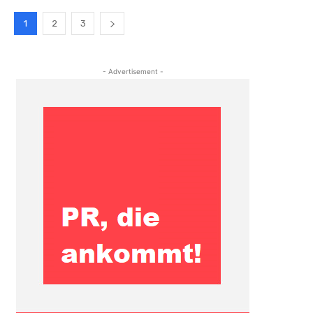
1
2
3
- Advertisement -