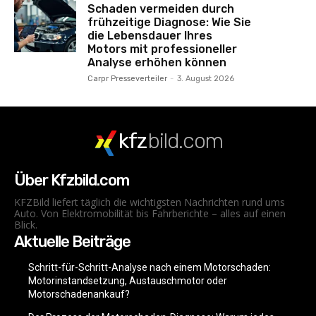
Schaden vermeiden durch
frühzeitige Diagnose: Wie Sie
die Lebensdauer Ihres
Motors mit professioneller
Analyse erhöhen können
Carpr Presseverteiler
-
3. August 2026
kfz
bild.com
Über Kfzbild.com
KFZBild liefert täglich die wichtigsten Nachrichten rund ums
Auto. Von Elektromobilität bis Fahrberichte – alles auf einen
Blick.
Aktuelle Beiträge
Schritt-für-Schritt-Analyse nach einem Motorschaden:
Motorinstandsetzung, Austauschmotor oder
Motorschadenankauf?