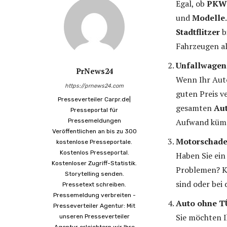
Egal, ob
PKW
und
Modelle
Stadtflitzer
b
Fahrzeugen all
Unfallwagen
PrNews24
Wenn Ihr Au
https://prnews24.com
guten Preis v
Presseverteiler Carpr.de|
gesamten
Au
Presseportal für
Aufwand küm
Pressemeldungen
Veröffentlichen an bis zu 300
Motorschaden
kostenlose Presseportale.
Kostenlos Presseportal.
Haben Sie ei
Kostenloser Zugriff-Statistik.
Problemen? Ke
Storytelling senden.
sind oder bei
Pressetext schreiben.
Pressemeldung verbreiten -
Auto ohne T
Presseverteiler Agentur: Mit
Sie möchten I
unseren Presseverteiler