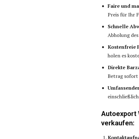
Faire und ma
Preis für Ihr
Schnelle Ab
Abholung des 
Kostenfreie
holen es kost
Direkte Bar
Betrag sofort 
Umfassender
einschließlic
Autoexport 
verkaufen:
Kontaktauf