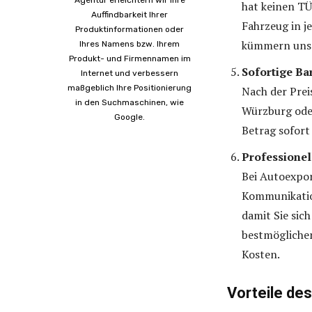
Agentur erleichtern wir Ihre
hat keinen TÜ
Auffindbarkeit Ihrer
Fahrzeug in j
Produktinformationen oder
kümmern uns 
Ihres Namens bzw. Ihrem
Produkt- und Firmennamen im
Sofortige B
Internet und verbessern
maßgeblich Ihre Positionierung
Nach der Prei
in den Suchmaschinen, wie
Würzburg oder
Google.
Betrag sofort 
Professione
Bei Autoexpor
Kommunikation
damit Sie sich
bestmöglichen
Kosten.
Vorteile de