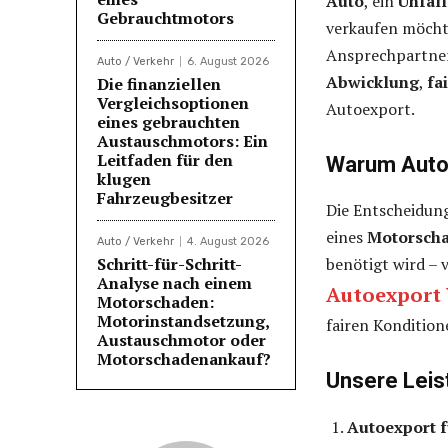
Auto
, ein
Unfal
Gebrauchtmotors
verkaufen möcht
Ansprechpartner
Auto / Verkehr
6. August 2026
Abwicklung
,
fa
Die finanziellen
Vergleichsoptionen
Autoexport.
eines gebrauchten
Austauschmotors: Ein
Leitfaden für den
Warum Autoe
klugen
Fahrzeugbesitzer
Die Entscheidung
eines
Motorsch
Auto / Verkehr
4. August 2026
Schritt-für-Schritt-
benötigt wird – 
Analyse nach einem
Autoexport
Motorschaden:
Motorinstandsetzung,
fairen Kondition
Austauschmotor oder
Motorschadenankauf?
Unsere Leis
Autoexport 