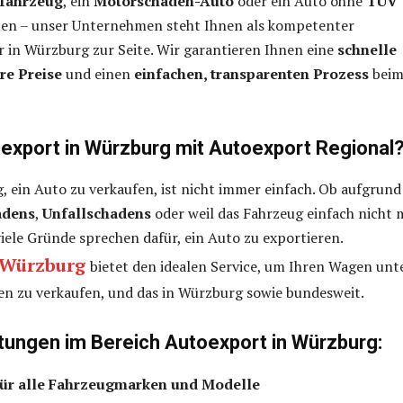
lfahrzeug
, ein
Motorschaden-Auto
oder ein Auto ohne
TÜV
en – unser Unternehmen steht Ihnen als kompetenter
 in Würzburg zur Seite. Wir garantieren Ihnen eine
schnelle
ire Preise
und einen
einfachen, transparenten Prozess
bei
xport in Würzburg mit Autoexport Regional
, ein Auto zu verkaufen, ist nicht immer einfach. Ob aufgrund
adens
,
Unfallschadens
oder weil das Fahrzeug einfach nicht 
viele Gründe sprechen dafür, ein Auto zu exportieren.
 Würzburg
bietet den idealen Service, um Ihren Wagen unt
en zu verkaufen, und das in Würzburg sowie bundesweit.
tungen im Bereich Autoexport in Würzburg:
für alle Fahrzeugmarken und Modelle