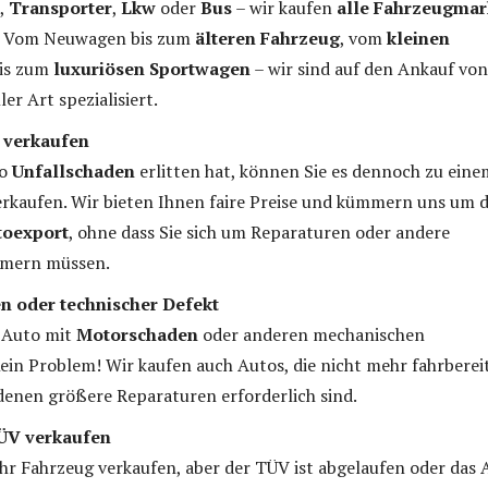
,
Transporter
,
Lkw
oder
Bus
– wir kaufen
alle Fahrzeugma
. Vom Neuwagen bis zum
älteren Fahrzeug
, vom
kleinen
is zum
luxuriösen Sportwagen
– wir sind auf den Ankauf von
er Art spezialisiert.
 verkaufen
to
Unfallschaden
erlitten hat, können Sie es dennoch zu eine
erkaufen. Wir bieten Ihnen faire Preise und kümmern uns um 
toexport
, ohne dass Sie sich um Reparaturen oder andere
mern müssen.
 oder technischer Defekt
n Auto mit
Motorschaden
oder anderen mechanischen
in Problem! Wir kaufen auch Autos, die nicht mehr fahrberei
 denen größere Reparaturen erforderlich sind.
ÜV verkaufen
hr Fahrzeug verkaufen, aber der TÜV ist abgelaufen oder das 