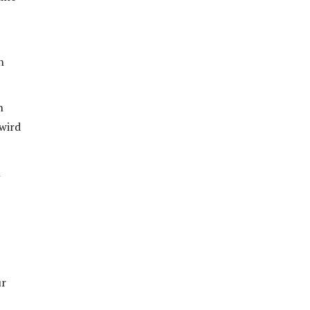
n
n
 wird
n
ur