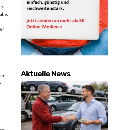
r.
abe.
h“,
Aktuelle News
len
e