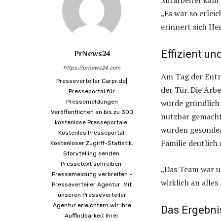
Mitarbeiter kam 
„Es war so erlei
erinnert sich H
Effizient un
PrNews24
https://prnews24.com
Am Tag der Ent
Presseverteiler Carpr.de|
der Tür. Die Arb
Presseportal für
wurde gründlich 
Pressemeldungen
Veröffentlichen an bis zu 300
nutzbar gemacht
kostenlose Presseportale.
wurden gesonder
Kostenlos Presseportal.
Familie deutlich 
Kostenloser Zugriff-Statistik.
Storytelling senden.
Pressetext schreiben.
„Das Team war un
Pressemeldung verbreiten -
wirklich an alle
Presseverteiler Agentur: Mit
unseren Presseverteiler
Agentur erleichtern wir Ihre
Das Ergebni
Auffindbarkeit Ihrer