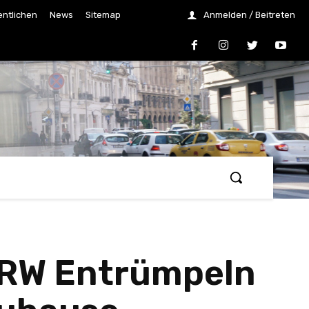
entlichen
News
Sitemap
Anmelden / Beitreten
 NRW Entrümpeln