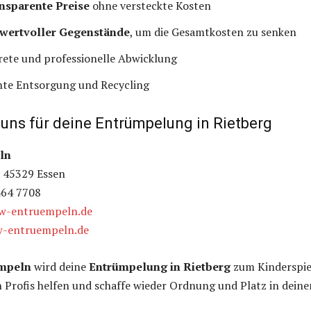
ansparente Preise
ohne versteckte Kosten
wertvoller Gegenstände
, um die Gesamtkosten zu senken
krete und professionelle Abwicklung
te Entsorgung und Recycling
 uns für deine
Entrümpelung
in Rietberg
ln
, 45329 Essen
464 7708
w-entruempeln.de
w-entruempeln.de
mpeln
wird deine
Entrümpelung in Rietberg
zum Kinderspie
n Profis helfen und schaffe wieder Ordnung und Platz in dein