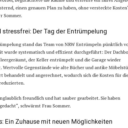
vorbei, begutachtete die Räume und erstellte ein faires Angeb
chternd, einen genauen Plan zu haben, ohne versteckte Kosten
err Sommer.
d stressfrei: Der Tag der Entrümpelung
rümpelung stand das Team von NRW Entrümpeln pünktlich v
eit wurde systematisch und effizient durchgeführt: Der Dachb
leergeräumt, der Keller entrümpelt und die Garage wieder
. Wertvolle Gegenstände wie alte Bücher und antike Möbelst
t behandelt und angerechnet, wodurch sich die Kosten für di
reduzierten.
glaublich freundlich und hat sauber gearbeitet. Sie haben
s gedacht“, schwärmt Frau Sommer.
s: Ein Zuhause mit neuen Möglichkeiten