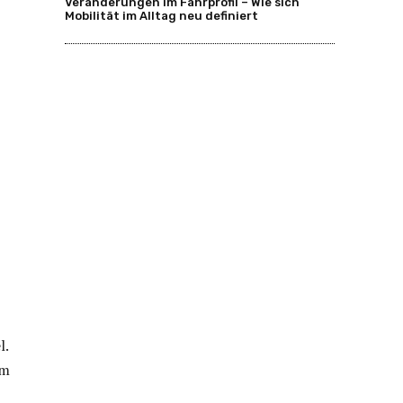
Veränderungen im Fahrprofil – Wie sich
Mobilität im Alltag neu definiert
l.
em