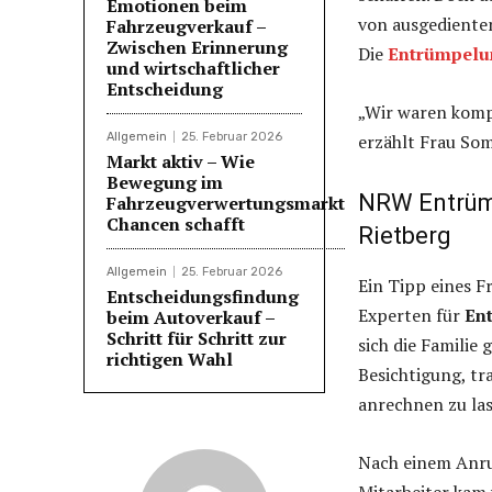
Emotionen beim
von ausgediente
Fahrzeugverkauf –
Zwischen Erinnerung
Die
Entrümpelu
und wirtschaftlicher
Entscheidung
„Wir waren kompl
Allgemein
25. Februar 2026
erzählt Frau Som
Markt aktiv – Wie
Bewegung im
NRW Entrümp
Fahrzeugverwertungsmarkt
Chancen schafft
Rietberg
Allgemein
25. Februar 2026
Ein Tipp eines F
Entscheidungsfindung
Experten für
En
beim Autoverkauf –
Schritt für Schritt zur
sich die Familie
richtigen Wahl
Besichtigung, tr
anrechnen zu las
Nach einem Anruf