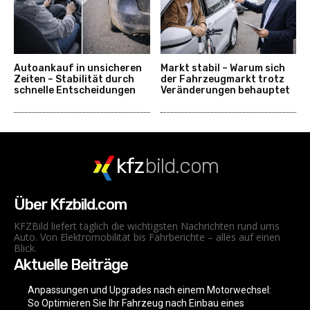
Autoankauf in unsicheren
Markt stabil – Warum sich
Zeiten – Stabilität durch
der Fahrzeugmarkt trotz
schnelle Entscheidungen
Veränderungen behauptet
kfz
bild.com
Über Kfzbild.com
KFZBild liefert täglich die wichtigsten Nachrichten rund ums
Auto. Von Elektromobilität bis Fahrberichte – alles auf einen
Blick.
Aktuelle Beiträge
Anpassungen und Upgrades nach einem Motorwechsel:
So Optimieren Sie Ihr Fahrzeug nach Einbau eines