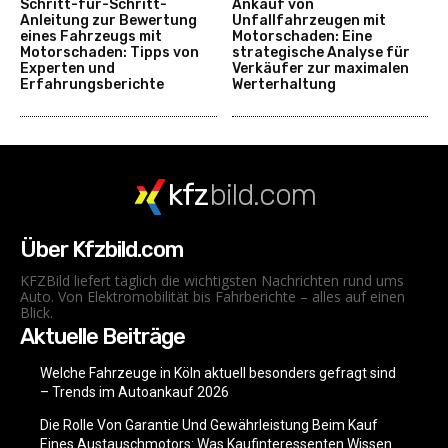
Schritt-für-Schritt-
Ankauf von
Anleitung zur Bewertung
Unfallfahrzeugen mit
eines Fahrzeugs mit
Motorschaden: Eine
Motorschaden: Tipps von
strategische Analyse für
Experten und
Verkäufer zur maximalen
Erfahrungsberichte
Werterhaltung
kfz
bild.com
Über Kfzbild.com
KFZBild liefert täglich die wichtigsten Nachrichten rund ums
Auto. Von Elektromobilität bis Fahrberichte – alles auf einen
Blick.
Aktuelle Beiträge
Welche Fahrzeuge in Köln aktuell besonders gefragt sind
– Trends im Autoankauf 2026
Die Rolle Von Garantie Und Gewährleistung Beim Kauf
Eines Austauschmotors: Was Kaufinteressenten Wissen