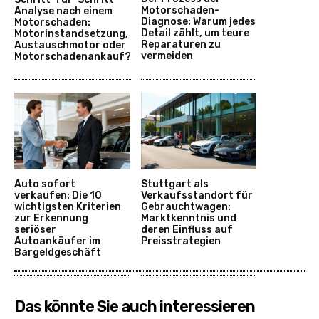
Motorschaden-
Analyse nach einem
Diagnose: Warum jedes
Motorschaden:
Detail zählt, um teure
Motorinstandsetzung,
Reparaturen zu
Austauschmotor oder
vermeiden
Motorschadenankauf?
Auto sofort
Stuttgart als
verkaufen: Die 10
Verkaufsstandort für
wichtigsten Kriterien
Gebrauchtwagen:
zur Erkennung
Marktkenntnis und
seriöser
deren Einfluss auf
Autoankäufer im
Preisstrategien
Bargeldgeschäft
Das könnte Sie auch interessieren