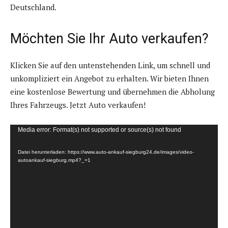
Deutschland.
Möchten Sie Ihr Auto verkaufen?
Klicken Sie auf den untenstehenden Link, um schnell und
unkompliziert ein Angebot zu erhalten. Wir bieten Ihnen
eine kostenlose Bewertung und übernehmen die Abholung
Ihres Fahrzeugs. Jetzt Auto verkaufen!
V
Media error: Format(s) not supported or source(s) not found
i
Datei herunterladen: https://www.auto-ankauf-siegburg24.de/images/video-
d
autoankauf-siegburg.mp4?_=1
e
o
-
P
l