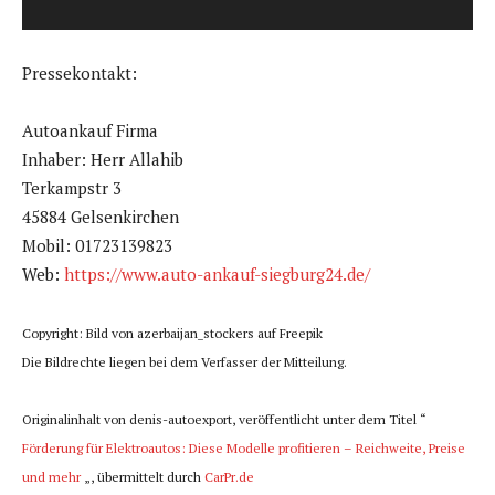
a
y
Pressekontakt:
e
r
Autoankauf Firma
Inhaber: Herr Allahib
Terkampstr 3
45884 Gelsenkirchen
Mobil: 01723139823
Web:
https://www.auto-ankauf-siegburg24.de/
Copyright: Bild von azerbaijan_stockers auf Freepik
Die Bildrechte liegen bei dem Verfasser der Mitteilung.
Originalinhalt von denis-autoexport, veröffentlicht unter dem Titel “
Förderung für Elektroautos: Diese Modelle profitieren – Reichweite, Preise
und mehr
„, übermittelt durch
CarPr.de