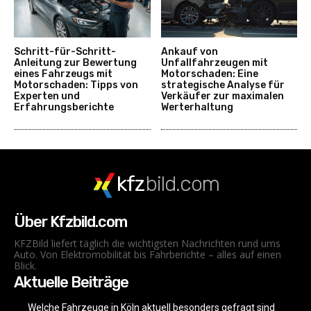
Schritt-für-Schritt-
Ankauf von
Anleitung zur Bewertung
Unfallfahrzeugen mit
eines Fahrzeugs mit
Motorschaden: Eine
Motorschaden: Tipps von
strategische Analyse für
Experten und
Verkäufer zur maximalen
Erfahrungsberichte
Werterhaltung
kfz
bild.com
Über Kfzbild.com
KFZBild liefert täglich die wichtigsten Nachrichten rund ums
Auto. Von Elektromobilität bis Fahrberichte – alles auf einen
Blick.
Aktuelle Beiträge
Welche Fahrzeuge in Köln aktuell besonders gefragt sind