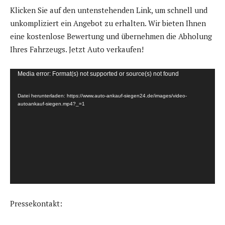
Klicken Sie auf den untenstehenden Link, um schnell und
unkompliziert ein Angebot zu erhalten. Wir bieten Ihnen
eine kostenlose Bewertung und übernehmen die Abholung
Ihres Fahrzeugs. Jetzt Auto verkaufen!
V
Media error: Format(s) not supported or source(s) not found
i
Datei herunterladen: https://www.auto-ankauf-siegen24.de/images/video-
d
autoankauf-siegen.mp4?_=1
e
o
-
P
l
a
y
Pressekontakt:
e
r