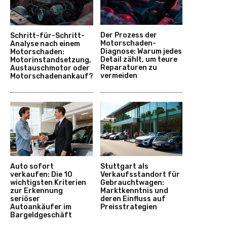
Der Prozess der
Schritt-für-Schritt-
Motorschaden-
Analyse nach einem
Diagnose: Warum jedes
Motorschaden:
Detail zählt, um teure
Motorinstandsetzung,
Reparaturen zu
Austauschmotor oder
vermeiden
Motorschadenankauf?
Auto sofort
Stuttgart als
verkaufen: Die 10
Verkaufsstandort für
wichtigsten Kriterien
Gebrauchtwagen:
zur Erkennung
Marktkenntnis und
seriöser
deren Einfluss auf
Autoankäufer im
Preisstrategien
Bargeldgeschäft