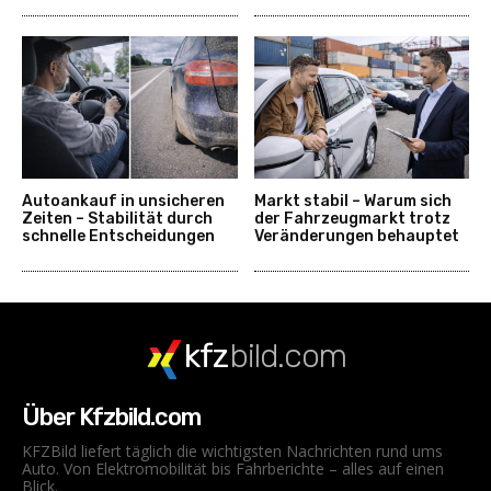
Autoankauf in unsicheren
Markt stabil – Warum sich
Zeiten – Stabilität durch
der Fahrzeugmarkt trotz
schnelle Entscheidungen
Veränderungen behauptet
kfz
bild.com
Über Kfzbild.com
KFZBild liefert täglich die wichtigsten Nachrichten rund ums
Auto. Von Elektromobilität bis Fahrberichte – alles auf einen
Blick.