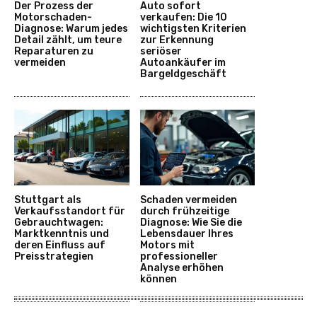
Der Prozess der
Auto sofort
Motorschaden-
verkaufen: Die 10
Diagnose: Warum jedes
wichtigsten Kriterien
Detail zählt, um teure
zur Erkennung
Reparaturen zu
seriöser
vermeiden
Autoankäufer im
Bargeldgeschäft
Stuttgart als
Schaden vermeiden
Verkaufsstandort für
durch frühzeitige
Gebrauchtwagen:
Diagnose: Wie Sie die
Marktkenntnis und
Lebensdauer Ihres
deren Einfluss auf
Motors mit
Preisstrategien
professioneller
Analyse erhöhen
können