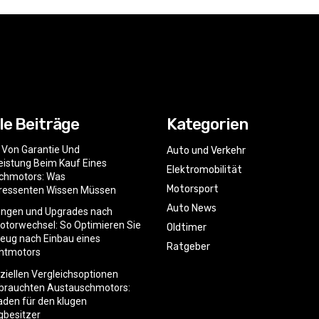
le Beiträge
Kategorien
e Von Garantie Und
Auto und Verkehr
istung Beim Kauf Eines
Elektromobilität
chmotors: Was
Motorsport
eressenten Wissen Müssen
Auto News
ngen und Upgrades nach
torwechsel: So Optimieren Sie
Oldtimer
zeug nach Einbau eines
Ratgeber
htmotors
nziellen Vergleichsoptionen
ebrauchten Austauschmotors:
faden für den klugen
gbesitzer