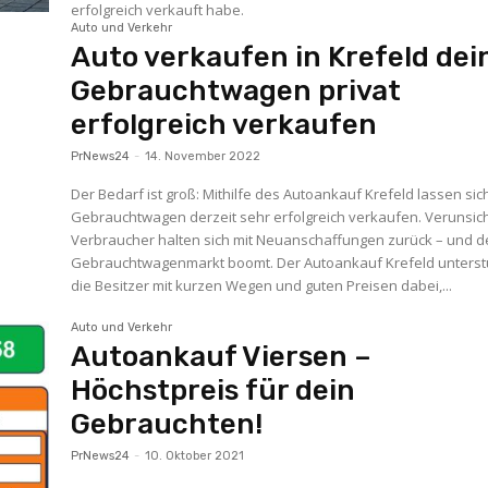
erfolgreich verkauft habe.
Auto und Verkehr
Auto verkaufen in Krefeld dei
Gebrauchtwagen privat
erfolgreich verkaufen
PrNews24
-
14. November 2022
Der Bedarf ist groß: Mithilfe des Autoankauf Krefeld lassen sic
Gebrauchtwagen derzeit sehr erfolgreich verkaufen. Verunsic
Verbraucher halten sich mit Neuanschaffungen zurück – und d
Gebrauchtwagenmarkt boomt. Der Autoankauf Krefeld unterstützt
die Besitzer mit kurzen Wegen und guten Preisen dabei,...
Auto und Verkehr
Autoankauf Viersen –
Höchstpreis für dein
Gebrauchten!
PrNews24
-
10. Oktober 2021