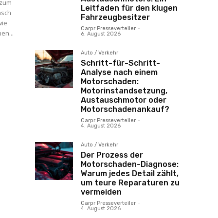
 zum
Leitfaden für den klugen
nsch
Fahrzeugbesitzer
Carpr Presseverteiler
-
en...
6. August 2026
Auto / Verkehr
Schritt-für-Schritt-
Analyse nach einem
Motorschaden:
Motorinstandsetzung,
Austauschmotor oder
Motorschadenankauf?
Carpr Presseverteiler
-
4. August 2026
Auto / Verkehr
Der Prozess der
Motorschaden-Diagnose:
Warum jedes Detail zählt,
um teure Reparaturen zu
vermeiden
Carpr Presseverteiler
-
4. August 2026