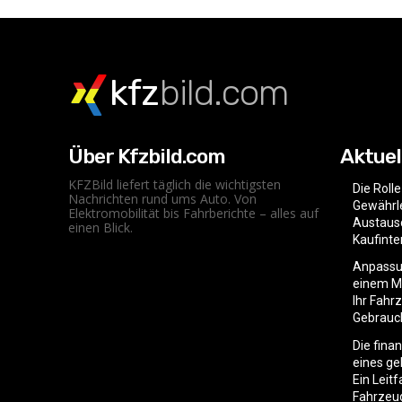
kfz
bild.com
Über Kfzbild.com
Aktuel
KFZBild liefert täglich die wichtigsten
Die Roll
Nachrichten rund ums Auto. Von
Gewährle
Elektromobilität bis Fahrberichte – alles auf
Austaus
einen Blick.
Kaufint
Anpassu
einem Mo
Ihr Fahr
Gebrauc
Die fina
eines g
Ein Leit
Fahrzeu