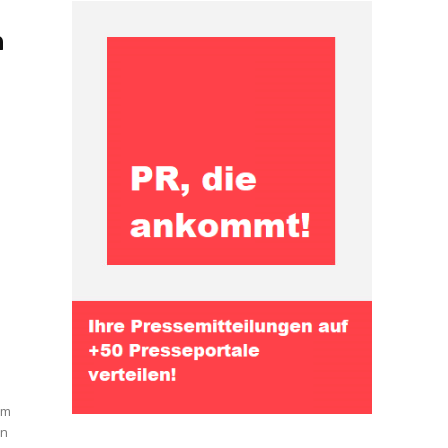
h
d
im
en