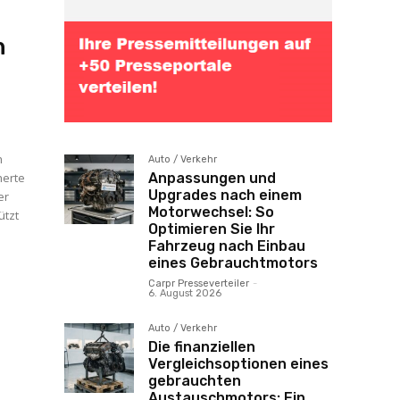
n
h
Auto / Verkehr
herte
Anpassungen und
Upgrades nach einem
er
Motorwechsel: So
Optimieren Sie Ihr
Fahrzeug nach Einbau
eines Gebrauchtmotors
Carpr Presseverteiler
-
6. August 2026
Auto / Verkehr
Die finanziellen
Vergleichsoptionen eines
gebrauchten
Austauschmotors: Ein